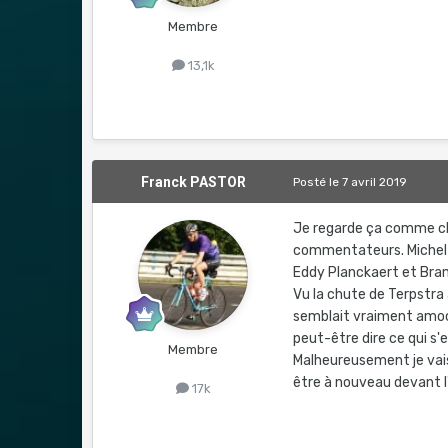
Membre
13,1k
Franck PASTOR
Posté
le 7 avril 2019
Je regarde ça comme cha
commentateurs. Michel 
Eddy Planckaert et Bra
Vu la chute de Terpstra 
semblait vraiment amoc
peut-être dire ce qui s'
Membre
Malheureusement je vais 
être à nouveau devant l
17k