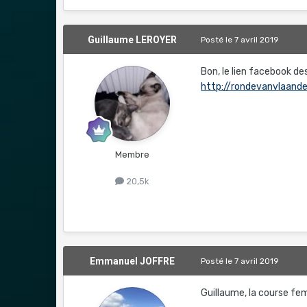
Guillaume LEROYER
Posté
le 7 avril 2019
Bon, le lien facebook de
http://rondevanvlaan
Membre
20,5k
Emmanuel JOFFRE
Posté
le 7 avril 2019
Guillaume, la course fem