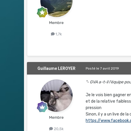
Membre
1,7k
Guillaume LEROYER
Posté
le 7 avril 2019
"- GVA a-t-il l'équipe p
Je le vois bien gagner e
et de la relative faibles
pression
Sinon, il y a un live de
Membre
https://www.facebook
20,5k