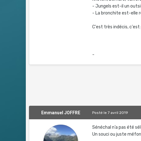
- Jungels est-il un outs
- La bronchite est-elle 
C'est très indécis, c'es
-
Emmanuel JOFFRE
Posté
le 7 avril 2019
Sénéchal n’a pas été sé
Un souci ou juste méform