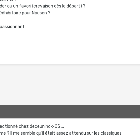
ider ou un favori (crevaison dès le départ) ?
rédhibitoire pour Naesen ?
t passionnant.
lectionné chez deceuninck-QS ...
e ? Il me semble qu’il était assez attendu sur les classiques