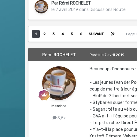
Par
Rémi ROCHELET
le 7 avril 2019
dans
Discussions Route
1
2
3
4
5
6
SUIVANT
Page 
Rémi ROCHELET
Posté
le 7 avril 2019
Beaucoup d'inconnues :
- Les jeunes (Van der Poe
coup de maitre à leur â
- Bluff de Gilbert cet s
- Stybar en super forme
Membre
- Sagan : tête au vélo o
- GVA a-t-il l'équipe po
5,8k
- Terpstra chez Direct É
- Y'a-t-il la place pour
Kristoff, Démare, Valverd