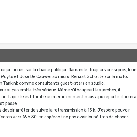
que année sur la chaîne publique flamande. Toujours aussi pros, leur
Wuyts et José De Cauwer au micro, Renaat Schotte sur la moto,
m Tankink comme consultants guest-stars en studio.
aussi, ça semble très sérieux. Même s'il bougeait les jambes, il
hé. Laporte est tombé au même moment mais a pu repartir, il pourra
est passé…
devoir arrêter de suivre la retransmission à 15 h. J'espère pouvoir
'écran vers 16 h 30, en espérant ne pas avoir loupé trop de choses…