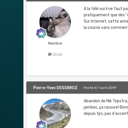
A la télé oui il ne faut 
pratiquement que des "
Sur Internet, cette anné
la course sans commen
Membre
20,5k
Pierre-Yves DESSIMOZ
Posté
le 7 avril 2019
Abandon de Nik Tepstra,
jambes, ça rassure! Bons
depuis tjrs, pas d'accen