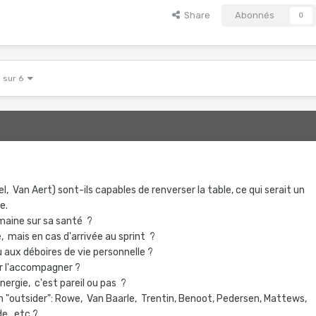
Share
Abonnés
0
1 sur 6
l, Van Aert) sont-ils capables de renverser la table, ce qui serait un
ge.
emaine sur sa santé ?
, mais en cas d'arrivée au sprint ?
u aux déboires de vie personnelle ?
ur l'accompagner ?
nergie, c'est pareil ou pas ?
 un "outsider": Rowe, Van Baarle, Trentin, Benoot, Pedersen, Mattews,
e...etc ?