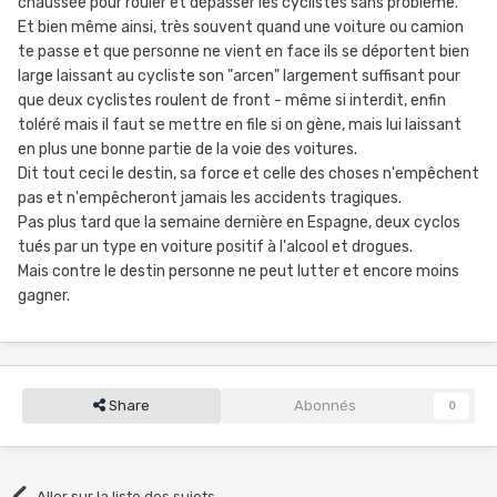
chaussée pour rouler et dépasser les cyclistes sans problème.
Et bien même ainsi, très souvent quand une voiture ou camion
te passe et que personne ne vient en face ils se déportent bien
large laissant au cycliste son "arcen" largement suffisant pour
que deux cyclistes roulent de front - même si interdit, enfin
toléré mais il faut se mettre en file si on gène, mais lui laissant
en plus une bonne partie de la voie des voitures.
Dit tout ceci le destin, sa force et celle des choses n'empêchent
pas et n'empêcheront jamais les accidents tragiques.
Pas plus tard que la semaine dernière en Espagne, deux cyclos
tués par un type en voiture positif à l'alcool et drogues.
Mais contre le destin personne ne peut lutter et encore moins
gagner.
Share
Abonnés
0
Aller sur la liste des sujets