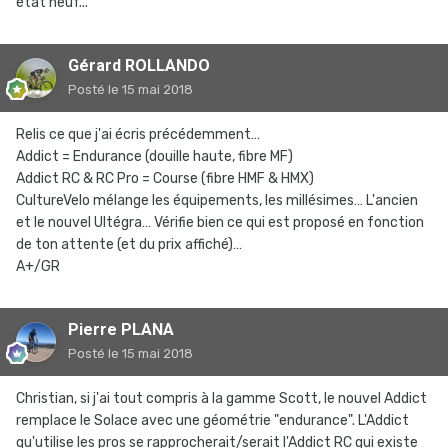
état neuf...
Gérard ROLLANDO
Posté
le 15 mai 2018
Relis ce que j'ai écris précédemment…
Addict = Endurance (douille haute, fibre MF)
Addict RC & RC Pro = Course (fibre HMF & HMX)
CultureVelo mélange les équipements, les millésimes… L'ancien
et le nouvel Ultégra… Vérifie bien ce qui est proposé en fonction
de ton attente (et du prix affiché)…
A+/GR
Pierre PLANA
Posté
le 15 mai 2018
Christian, si j'ai tout compris à la gamme Scott, le nouvel Addict
remplace le Solace avec une géométrie "endurance". L'Addict
qu'utilise les pros se rapprocherait/serait l'Addict RC qui existe