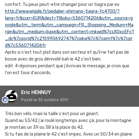
confort. Tu peux peut-etre changer pour un tiagra par ex
http://www.wiggle.fr/pedalier-shimano-tiagra-fc4700/?
lang=fr&curr=EUR&dest=11&sku=5360714206&utm_source=g
oogle&utm_term&utm_campaign=FR_Shopping_Medium+Ma
rgin&utm_medium=base&utm_content=mkwid%7csX0xcEFc1
_dc%7cpcrid%7c215990692747%7cpkw%7c%7cpmt%7c%7cpr
d%7c5360714206fr
Après si c'est tout plat dans son secteur et qu'il ne fait pas de
bosse avec de gros dénivelé bah le 42 c'est bien.
edit: 4 réponses pendant que j'écrivais le message, je crois que
l'on est tous d'accords.
Eric HENNUY
Posté
le 30 octobre 2017
Très bon vélo, mais la taille c'est pour un géant.
Quand au 53/42 j'ai roulé longtemps avec çà; pour la montagne
je montais un 39 ou 38 à la place du 42.
Si tu fais de la plaine le 42 c'est impec. Avec un 50/34 en plaine