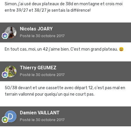
Simon, j'ai usé deux plateaux de 38d en montagne et crois moi
entre 39/27 et 38/27 je sentais la différence!
Nicolas JOARY
Posté
le 30 octobre 2017
En tout cas, moi, un 42 j'aime bien. C'est mon grand plateau.
😃
Thierry GEUMEZ
Posté
le 30 octobre 2017
50/38 devant et une cassette avec départ 12, c'est pas mal en
terrain vallonné pour quelqu'un qui ne court pas.
Damien VAILLANT
Posté
le 30 octobre 2017