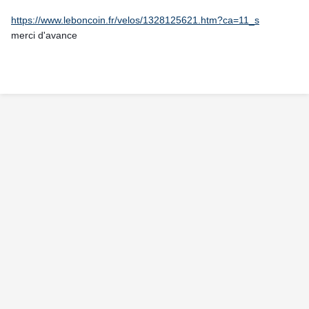
https://www.leboncoin.fr/velos/1328125621.htm?ca=11_s
merci d'avance