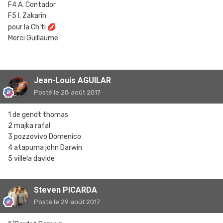
F4 A. Contador
F5 I. Zakarin
pour la Ch'ti
💋
Merci Guillaume
Jean-Louis AGUILAR
Posté
le 28 août 2017
1 de gendt thomas
2 majka rafal
3 pozzovivo Domenico
4 atapuma john Darwin
5 villela davide
Steven PICARDA
Posté
le 29 août 2017