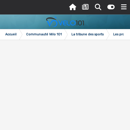
Accueil
Communauté Vélo 101
La tribune des sports
Les pronos