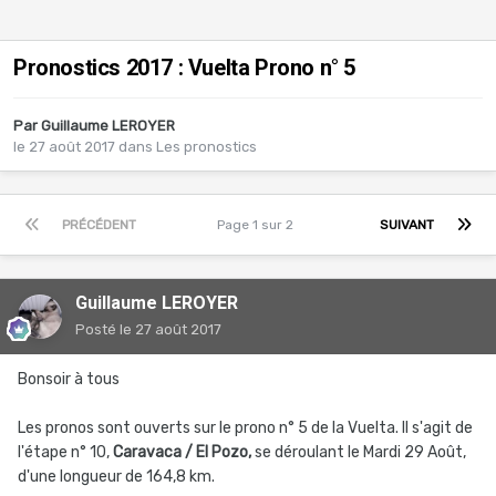
Pronostics 2017 : Vuelta Prono n° 5
Par
Guillaume LEROYER
le 27 août 2017
dans
Les pronostics
PRÉCÉDENT
Page 1 sur 2
SUIVANT
Guillaume LEROYER
Posté
le 27 août 2017
Bonsoir à tous
Les pronos sont ouverts sur le prono n° 5 de la Vuelta. Il s'agit de
l'étape n° 10,
Caravaca
/ El Pozo
,
se déroulant le Mardi 29 Août,
d'une longueur de 164,8 km.