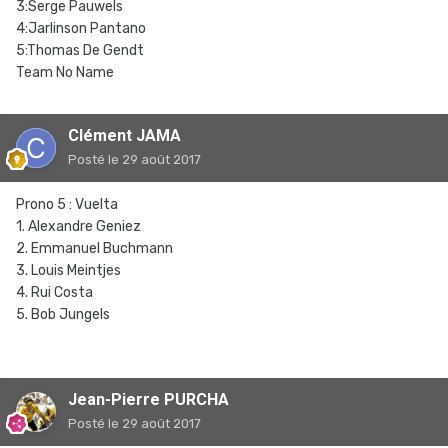
3:Serge Pauwels
4:Jarlinson Pantano
5:Thomas De Gendt
Team No Name
Clément JAMA
Posté
le 29 août 2017
Prono 5 : Vuelta
1. Alexandre Geniez
2. Emmanuel Buchmann
3. Louis Meintjes
4. Rui Costa
5. Bob Jungels
Jean-Pierre PURCHA
Posté
le 29 août 2017