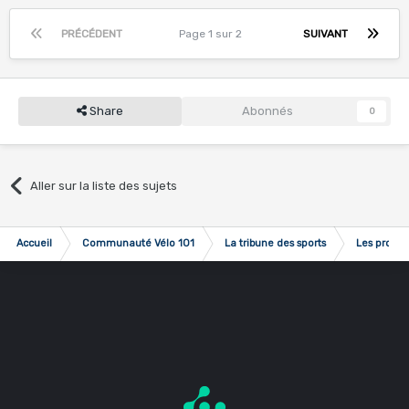
PRÉCÉDENT
Page 1 sur 2
SUIVANT
Share
Abonnés
0
Aller sur la liste des sujets
Accueil
Communauté Vélo 101
La tribune des sports
Les pronos