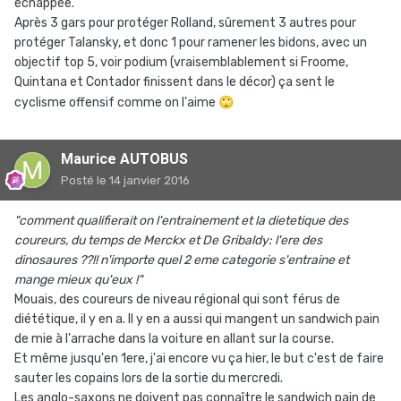
échappée.
Après 3 gars pour protéger Rolland, sûrement 3 autres pour
protéger Talansky, et donc 1 pour ramener les bidons, avec un
objectif top 5, voir podium (vraisemblablement si Froome,
Quintana et Contador finissent dans le décor) ça sent le
cyclisme offensif comme on l'aime
🙄
Maurice AUTOBUS
Posté
le 14 janvier 2016
"comment qualifierait on l'entrainement et la dietetique des
coureurs, du temps de Merckx et De Gribaldy: l'ere des
dinosaures ??!! n'importe quel 2 eme categorie s'entraine et
mange mieux qu'eux !"
Mouais, des coureurs de niveau régional qui sont férus de
diététique, il y en a. Il y en a aussi qui mangent un sandwich pain
de mie à l'arrache dans la voiture en allant sur la course.
Et même jusqu'en 1ere, j'ai encore vu ça hier, le but c'est de faire
sauter les copains lors de la sortie du mercredi.
Les anglo-saxons ne doivent pas connaître le sandwich pain de