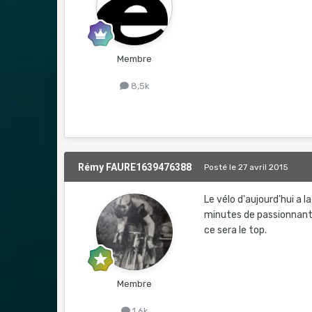
Membre
8,5k
Rémy FAURE1639476388
Posté
le 27 avril 2015
Le vélo d'aujourd'hui a l
minutes de passionnantes
ce sera le top.
Membre
1,6k