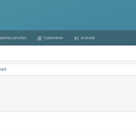
leries photos
Calendrier
Activité
top3