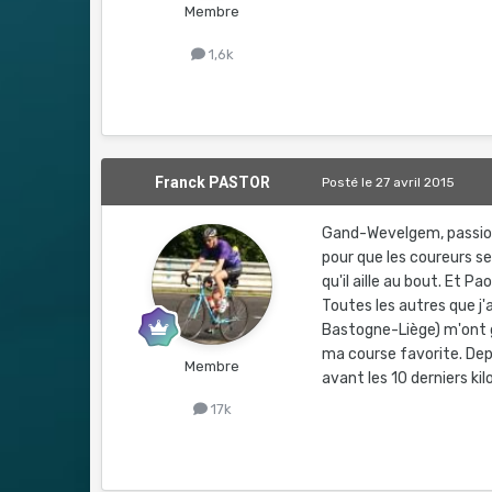
Membre
1,6k
Franck PASTOR
Posté
le 27 avril 2015
Gand-Wevelgem, passionn
pour que les coureurs se
qu'il aille au bout. Et 
Toutes les autres que j'
Bastogne-Liège) m'ont g
ma course favorite. Depu
Membre
avant les 10 derniers ki
17k