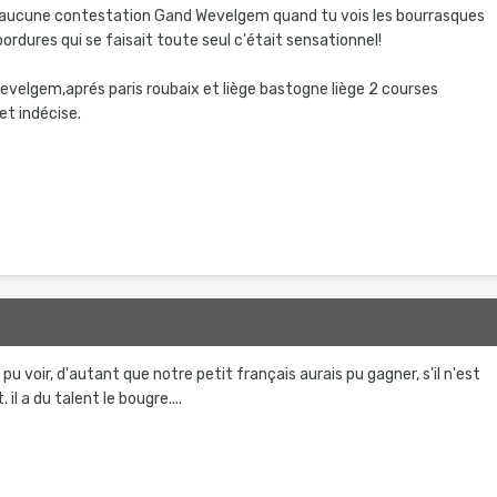
 aucune contestation Gand Wevelgem quand tu vois les bourrasques
 bordures qui se faisait toute seul c'était sensationnel!
velgem,aprés paris roubaix et liège bastogne liège 2 courses
t indécise.
ai pu voir, d'autant que notre petit français aurais pu gagner, s'il n'est
il a du talent le bougre....