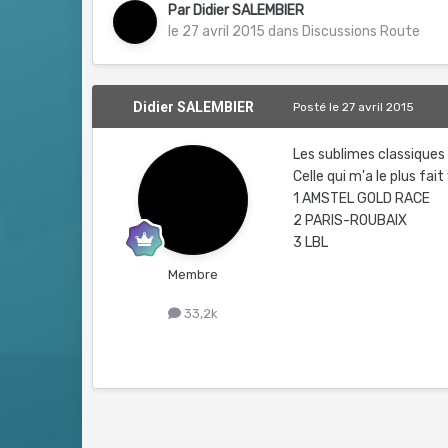
Par
Didier SALEMBIER
le 27 avril 2015
dans
Discussions Route
Didier SALEMBIER
Posté
le 27 avril 2015
Les sublimes classiques
Celle qui m'a le plus fait 
1 AMSTEL GOLD RACE
2 PARIS-ROUBAIX
3 LBL
Membre
33,2k