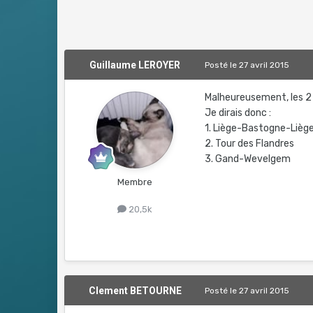
Guillaume LEROYER
Posté
le 27 avril 2015
Malheureusement, les 2 p
Je dirais donc :
1. Liège-Bastogne-Lièg
2. Tour des Flandres
3. Gand-Wevelgem
Membre
20,5k
Clement BETOURNE
Posté
le 27 avril 2015