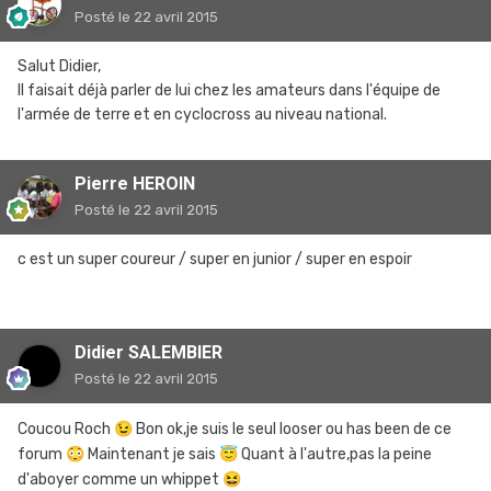
Posté
le 22 avril 2015
Salut Didier,
Il faisait déjà parler de lui chez les amateurs dans l'équipe de
l'armée de terre et en cyclocross au niveau national.
Pierre HEROIN
Posté
le 22 avril 2015
c est un super coureur / super en junior / super en espoir
Didier SALEMBIER
Posté
le 22 avril 2015
Coucou Roch
😉
Bon ok,je suis le seul looser ou has been de ce
forum
😳
Maintenant je sais
😇
Quant à l'autre,pas la peine
d'aboyer comme un whippet
😆