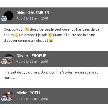
Didier SALEMBIER
Posté
le 22 avril 2015
Coucou Roch
😉
Bon ok,je suis le seul looser ou has been de ce
forum
😳
Maintenant je sais
😇
Quant à l'autre,pas la peine
d'aboyer comme un whippet
😆
Olivier LEBOEUF
Posté
le 22 avril 2015
Il faisait du cyclo cross. Donc comme Stybar, aucun avenir sur
route...
Michel ROTH
Posté
le 22 avril 2015