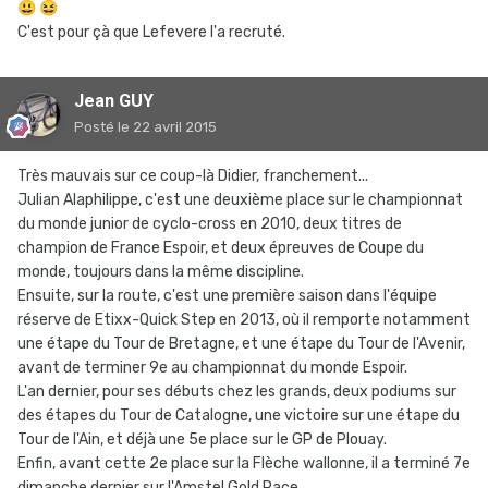
😃
😆
C'est pour çà que Lefevere l'a recruté.
Jean GUY
Posté
le 22 avril 2015
Très mauvais sur ce coup-là Didier, franchement...
Julian Alaphilippe, c'est une deuxième place sur le championnat
du monde junior de cyclo-cross en 2010, deux titres de
champion de France Espoir, et deux épreuves de Coupe du
monde, toujours dans la même discipline.
Ensuite, sur la route, c'est une première saison dans l'équipe
réserve de Etixx-Quick Step en 2013, où il remporte notamment
une étape du Tour de Bretagne, et une étape du Tour de l'Avenir,
avant de terminer 9e au championnat du monde Espoir.
L'an dernier, pour ses débuts chez les grands, deux podiums sur
des étapes du Tour de Catalogne, une victoire sur une étape du
Tour de l'Ain, et déjà une 5e place sur le GP de Plouay.
Enfin, avant cette 2e place sur la Flèche wallonne, il a terminé 7e
dimanche dernier sur l'Amstel Gold Race.