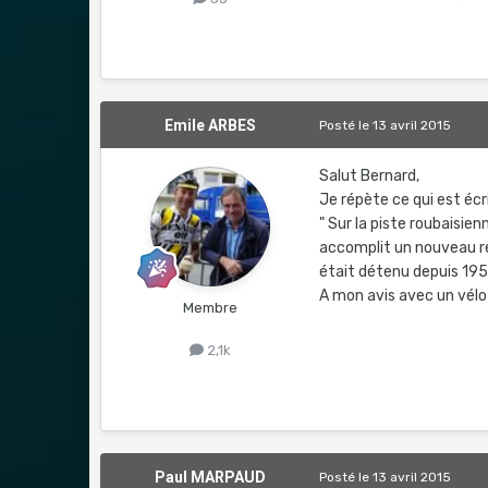
Emile ARBES
Posté
le 13 avril 2015
Salut Bernard,
Je répète ce qui est écr
" Sur la piste roubaisie
accomplit un nouveau re
était détenu depuis 195
A mon avis avec un vélo "
Membre
2,1k
Paul MARPAUD
Posté
le 13 avril 2015