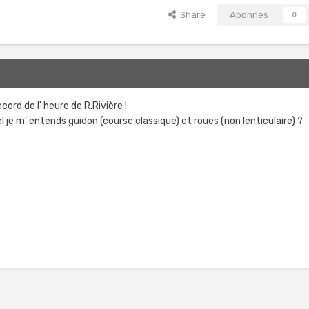
Share
Abonnés
0
record de l' heure de R.Rivière !
l je m' entends guidon (course classique) et roues (non lenticulaire) ?