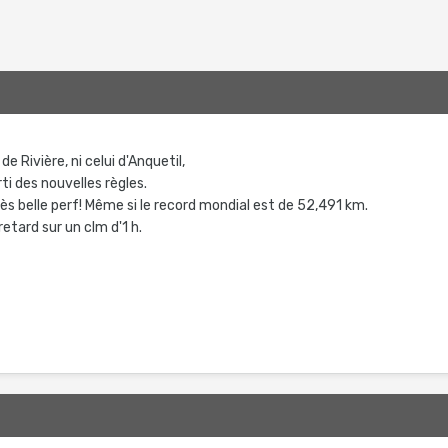
 de Rivière, ni celui d'Anquetil,
rti des nouvelles règles.
ès belle perf! Même si le record mondial est de 52,491 km.
etard sur un clm d'1 h.