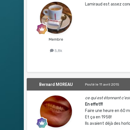
Lamiraud est assez conn
Membre
5,8k
Bernard MOREAU
Posté
le 11 avril 2015
ce qui est étonnant c'es
En effet!!!
Faire une heure en 60 m
Et ça en 1958!
Ils avaient déjà des hor