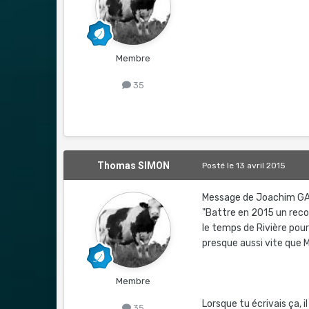
Membre
35
Thomas SIMON
Posté
le 13 avril 2015
Message de Joachim GA
"Battre en 2015 un reco
le temps de Rivière pou
presque aussi vite que 
Membre
Lorsque tu écrivais ça, i
35