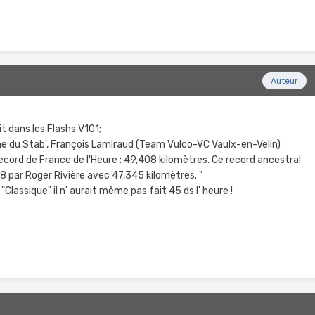
Auteur
it dans les Flashs V101;
nne du Stab', François Lamiraud (Team Vulco-VC Vaulx-en-Velin)
cord de France de l'Heure : 49,408 kilomètres. Ce record ancestral
8 par Roger Rivière avec 47,345 kilomètres. "
Classique" il n' aurait même pas fait 45 ds l' heure !