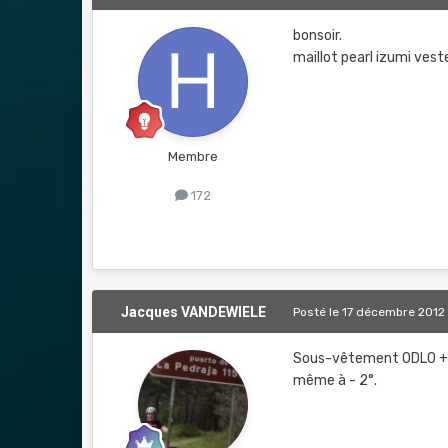
bonsoir.
maillot pearl izumi vest
Membre
172
Jacques VANDEWIELE
Posté
le 17 décembre 2012
Sous-vêtement ODLO + v
même à - 2°.