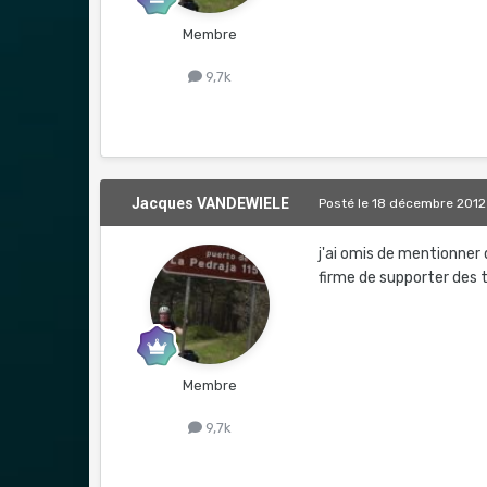
Membre
9,7k
Jacques VANDEWIELE
Posté
le 18 décembre 2012
j'ai omis de mentionne
firme de supporter des t°
Membre
9,7k