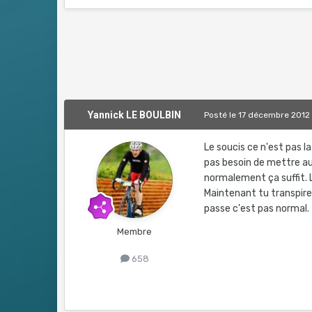
Yannick LE BOULBIN
Posté
le 17 décembre 2012
Le soucis ce n'est pas 
pas besoin de mettre a
normalement ça suffit. 
Maintenant tu transpire 
passe c'est pas normal.
Membre
658