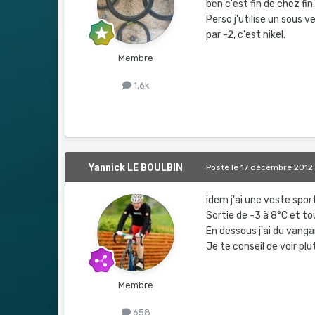
ben c'est fin de chez fin
Perso j'utilise un sous
par -2, c'est nikel.
Membre
1,6k
Yannick LE BOULBIN
Posté
le 17 décembre 2012
idem j'ai une veste sport
Sortie de -3 à 8°C et to
En dessous j'ai du vangar
Je te conseil de voir pl
Membre
658