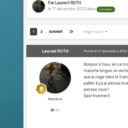
Par
Laurent ROTH
le 17 décembre 2012
dans
Le matos
1
2
SUIVANT
Page 1 sur 2
Laurent ROTH
Posté
le 17 décembre 2012
Bonjour à tous, en ce m
manche longue, la veste
que je nage dans la trans
pallier à ça je pensai i
pensez vous?
Sportivement
Membre
29