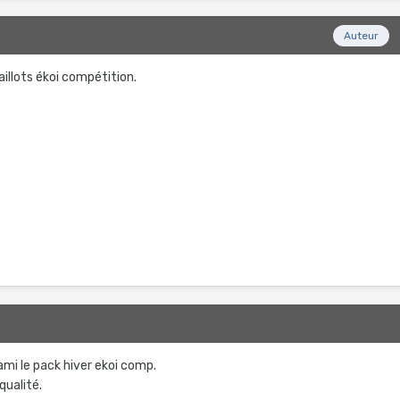
Auteur
aillots ékoi compétition.
mi le pack hiver ekoi comp.
 qualité.