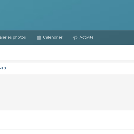
leries photos
Calendrier
Activité
NTS