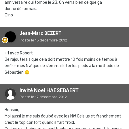
anniversaire qui tombe le 23. On verra bien ce que ça
donne désormais.
Gino
Jean-Marc BEZERT
Posté
le 15 décembre 2012
+1 avec Robert
Je rajouterais que cela doit mettre 10 fois moins de temps à
enfiler mes NW que de s'emmailloter les pieds à la méthode de
Sébastien!
😉
Invité Noel HAESEBAERT
Posté
le 17 décembre 2012
Bonsoir,
Moi aussi je me suis équipé avec les NW Celsius et franchement
c'est le top confort quand il fait froid.
Certes c'est cher mais quel bonheur pour moi qui avait toujours