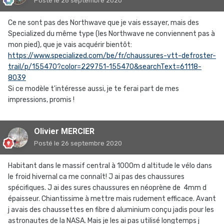
Posté
le 26 septembre 2020
Ce ne sont pas des Northwave que je vais essayer, mais des
Specialized du même type (les Northwave ne conviennent pas à
mon pied), que je vais acquérir bientôt:
https://www.specialized.com/be/fr/chaussures-vtt-defroster-
trail/p/155470?color=229751-155470&searchText=61118-
8039
Si ce modèle t'intéresse aussi, je te ferai part de mes
impressions, promis !
Olivier MERCIER
Posté
le 26 septembre 2020
Habitant dans le massif central à 1000m d altitude le vélo dans
le froid hivernal ca me connaît! J ai pas des chaussures
spécifiques. J ai des sures chaussures en néoprène de 4mm d
épaisseur. Chiantissime à mettre mais rudement efficace. Avant
j avais des chaussettes en fibre d aluminium conçu jadis pour les
astronautes de la NASA. Mais je les ai pas utilisé longtemps j