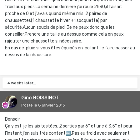
froid aux pieds.La semaine dernière j'ai roulé 2h30,il faisait
proche de 0 et j'avais quand même mis 2 paires de
chaussettes(1 chaussette hiver +1 socquette) par
sécurité.Aucun soucis de pied .Je ne peux donc que les
conseiller.Prendre une taille au dessus comme cela on peux
rajouter une chaussette si nécessaire.
En cas de pluie si vous êtes équipés en collant ,le faire passer au
dessus de la chaussure.
4 weeks later...
Gino BOISSINOT
Posté
le 8 janvier 2013
Bonsoir
Ça y est, je les ais testées. 2 sorties par 6° et une à 3.5° et pour
l'instant j'en suis très content
🆒
.Pas eu froid avec seulement