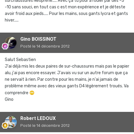
surchaussures Néoprène..... Avec ça tu pour a rouler par des -5
-10 sans souci, en tout cas c est mon expérience et je déteste
avoir froid aux pieds..... Pour les mains, sous gants lycra et gants
hiver.....
Gino BOISSINOT
Posté
le 14 décembre 2012
Salut Sebastien
J'ai déjà mis les deux paires de sur-chaussures mais pas le papier
alu, j'ai pas encore essayer. J'avais vu sur un autre forum que ça
ne servait à rien. Par contre pour les mains, je n'ai jamais de
problème même avec des vieux gants D4 légèrement troués. Va
comprendre
🙄
Gino
Robert LEDOUX
Posté
le 14 décembre 2012