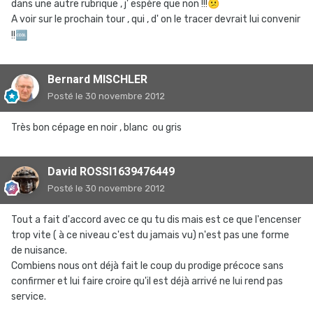
dans une autre rubrique , j' espère que non !!!
😕
A voir sur le prochain tour , qui , d' on le tracer devrait lui convenir
!!
🆒
Bernard MISCHLER
Posté
le 30 novembre 2012
Très bon cépage en noir , blanc ou gris
David ROSSI1639476449
Posté
le 30 novembre 2012
Tout a fait d'accord avec ce qu tu dis mais est ce que l'encenser
trop vite ( à ce niveau c'est du jamais vu) n'est pas une forme
de nuisance.
Combiens nous ont déjà fait le coup du prodige précoce sans
confirmer et lui faire croire qu'il est déjà arrivé ne lui rend pas
service.