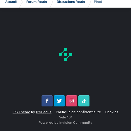
Accueil
Forum Route
Discussions Route
Pinot
Facebook
Twitter
Instagram
Tik Tok
IPS Theme
by
IPSFocus
Politique de confidentialité
Cookies
Velo 1O1
Powered by Invision Community