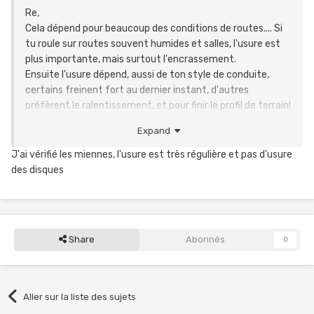
Re,
Cela dépend pour beaucoup des conditions de routes.... Si
tu roule sur routes souvent humides et salles, l'usure est
plus importante, mais surtout l'encrassement.
Ensuite l'usure dépend, aussi de ton style de conduite,
certains freinent fort au dernier instant, d'autres
préfèrent le ralentissement, et pour finir le profil de terrain!
Perso sur mon Gravel, j'ai moins de 5000km, les plaquettes
Expand
sont loin d'être usées ! Sur mon vtt, je l'ai changes plus
régulièrement (1an1/2 ou 2 ans) car l'encrassement est
J'ai vérifié les miennes, l'usure est très régulière et pas d'usure
plus profond, et même avec nettoyage elles finissent par
des disques
perdre en efficacité et / ou deviennent bruyantes.
Sur les deux vélos, je nettoie régulièrement les plaquettes
avec un produit freins en bombe, cela dégraisse bien et
évite notamment le bruit....
Share
Abonnés
0
L'état de surface des plaquettes peut être un indice, si
beaucoup de rayures, ou manque des morceaux.... Alors la
on change !
2 mm de matière faut commencer à surveiller, voir
Aller sur la liste des sujets
changer, surtout si plaquette minérale, qui reste plus