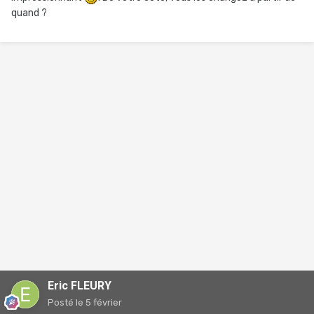
quand ?
Eric FLEURY
Posté
le 5 février