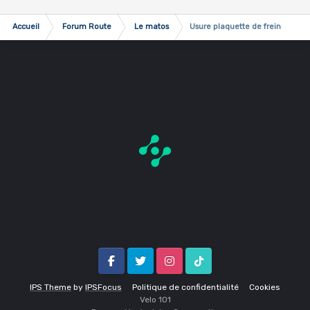
fragiles....La dépense n'est pas énorme au final ....
Accueil
Forum Route
Le matos
Usure plaquette de frein
Facebook
Twitter
Instagram
Tik Tok
IPS Theme
by
IPSFocus
Politique de confidentialité
Cookies
Velo 1O1