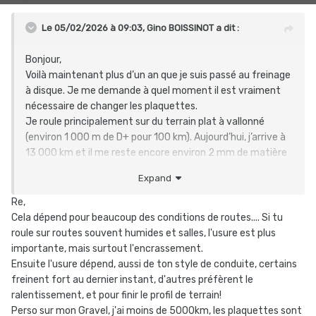
Le 05/02/2026 à 09:03,
Gino BOISSINOT
a dit :
Bonjour,
Voilà maintenant plus d’un an que je suis passé au freinage
à disque. Je me demande à quel moment il est vraiment
nécessaire de changer les plaquettes.
Je roule principalement sur du terrain plat à vallonné
(environ 1 000 m de D+ pour 100 km). Aujourd’hui, j’arrive à
13 000 km et il me reste encore environ 2 mm de matière
sur les plaquettes.
Expand
Je trouve le nombre de kilomètres parcourus assez
impressionnant
. De votre côté, vous les changez à
Re,
partir de quand ?
Cela dépend pour beaucoup des conditions de routes.... Si tu
roule sur routes souvent humides et salles, l'usure est plus
importante, mais surtout l'encrassement.
Ensuite l'usure dépend, aussi de ton style de conduite, certains
freinent fort au dernier instant, d'autres préfèrent le
ralentissement, et pour finir le profil de terrain!
Perso sur mon Gravel, j'ai moins de 5000km, les plaquettes sont