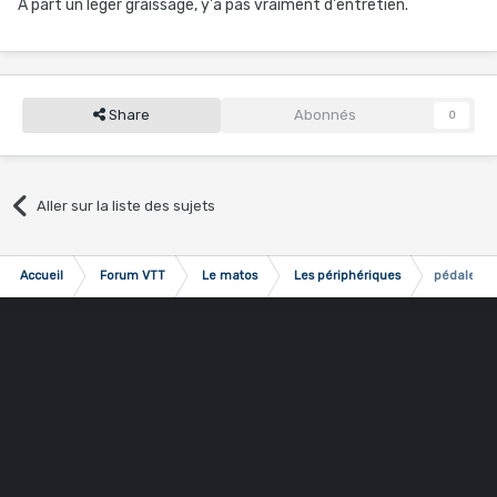
A part un léger graissage, y'a pas vraiment d'entretien.
Share
Abonnés
0
Aller sur la liste des sujets
Accueil
Forum VTT
Le matos
Les périphériques
pédales s