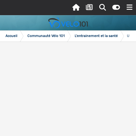
Accueil
Communauté Vélo 101
L'entrainement et la santé
Une é