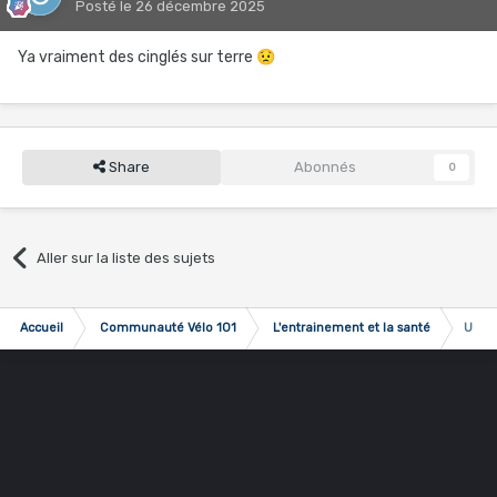
Posté
le 26 décembre 2025
Ya vraiment des cinglés sur terre
😟
Share
Abonnés
0
Aller sur la liste des sujets
Accueil
Communauté Vélo 101
L'entrainement et la santé
Une é