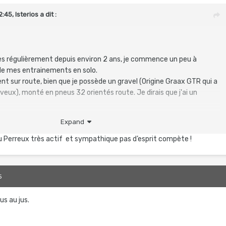
2:45,
Isterios
a dit :
rès régulièrement depuis environ 2 ans, je commence un peu à
 de mes entrainements en solo.
nt sur route, bien que je possède un gravel (Origine Graax GTR qui a
veux), monté en pneus 32 orientés route. Je dirais que j'ai un
Expand
ver un club sympa "route" dans mon secteur (proche 93360). Je ne
t. (je pars de trop loin) mais j'ai toujours envie de progresser.
u Perreux très actif et sympathique pas d’esprit compète !
s clubs dans mon secteur qui accepteraient un vieux néophyte
ns)? Tout en n'ayant pas un vélo 100% route?
5
us au jus.