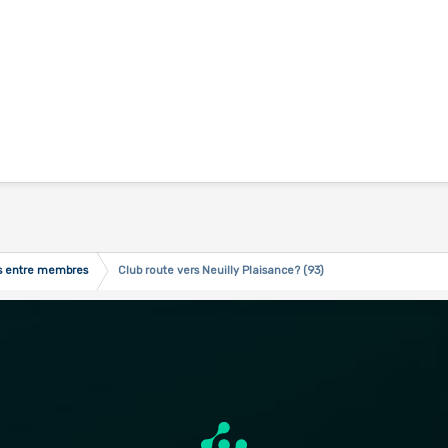
es entre membres
Club route vers Neuilly Plaisance? (93)