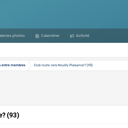
leries photos
Calendrier
Activité
es entre membres
Club route vers Neuilly Plaisance? (93)
e? (93)