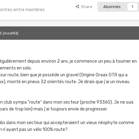
Share
Abonnés
1
contres entre membres
5
(modifié)
 régulièrement depuis environ 2 ans, je commence un peu à tourner en
nements en solo.
sur route, bien que je possède un gravel (Origine Graax GTR qui a
x), monté en pneus 32 orientés route. Je dirais que j'ai un niveau
 un club sympa "route" dans mon secteur (proche 93360). Je ne suis
ars de trop loin) mais j'ai toujours envie de progresser.
lubs dans mon secteur qui accepteraient un vieux néophyte comme
en n'ayant pas un vélo 100% route?