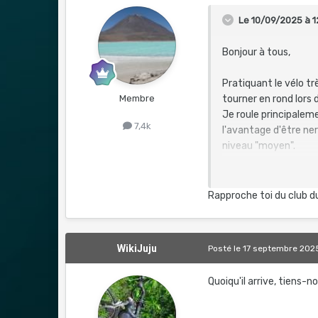
Le 10/09/2025 à 1
Bonjour à tous,
Pratiquant le vélo t
Membre
tourner en rond lors
Je roule principaleme
7,4k
l'avantage d'être ner
niveau "moyen".
Bref j'aimerais trou
suis pas orienté compé
Rapproche toi du club d
Connaitriez vous de
comme moi (j'ai 52 a
WikiJuju
Posté
le 17 septembre 202
Merci.
Quoiqu'il arrive, tiens-no