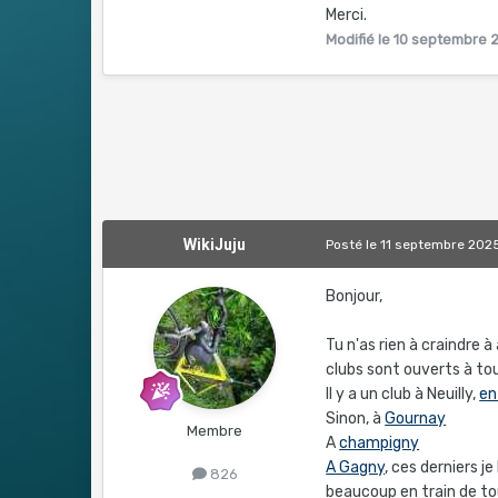
Merci.
Modifié
le 10 septembre 
WikiJuju
Posté
le 11 septembre 202
Bonjour,
Tu n'as rien à craindre à
clubs sont ouverts à tou
Il y a un club à Neuilly,
en
Sinon, à
Gournay
Membre
A
champigny
A Gagny
, ces derniers je
826
beaucoup en train de tou