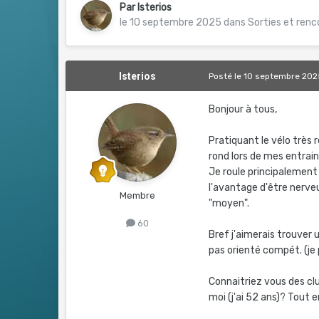
Par
Isterios
le 10 septembre 2025
dans
Sorties et ren
Isterios
Posté
le 10 septembre 202
Bonjour à tous,
Pratiquant le vélo très
rond lors de mes entrai
Je roule principalement 
l'avantage d'être nerveu
Membre
"moyen".
60
Bref j'aimerais trouver
pas orienté compét. (je p
Connaitriez vous des c
moi (j'ai 52 ans)? Tout 