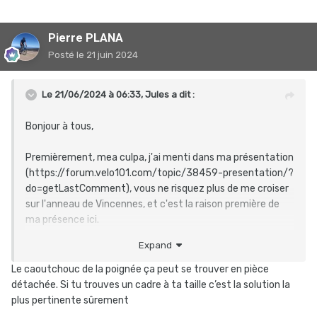
Pierre PLANA
Posté
le 21 juin 2024
Le 21/06/2024 à 06:33,
Jules
a dit :
Bonjour à tous,
Premièrement, mea culpa, j'ai menti dans ma présentation
(https://forum.velo101.com/topic/38459-presentation/?
do=getLastComment), vous ne risquez plus de me croiser
sur l'anneau de Vincennes, et c'est la raison première de
ma présence ici.
Expand
En effet, j'ai un Lapierre X-Lite 200 qui me sert de vélo de
route, mais qui était aussi mon vélo du quotidien jusqu'à
Le caoutchouc de la poignée ça peut se trouver en pièce
peu. En effet, j'ai fait un superbe soleil en début d'année. Vu
détachée. Si tu trouves un cadre à ta taille c’est la solution la
le temps ces derniers mois, on aurait pu apprécier, sauf
plus pertinente sûrement
que la gamelle a fait à gros accroc sur le cadre qui