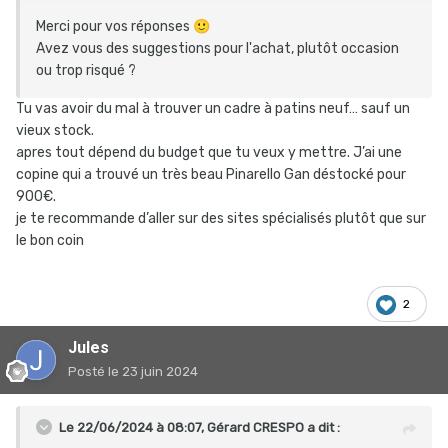
Le vélo a aussi une valeur sentimentale (c'est le vélo de
Merci pour vos réponses
🙂
mon grand-père). Bien que j'en dispose sur mon autre vélo,
Avez vous des suggestions pour l'achat, plutôt occasion
l'absence de passage de roue larges et de freins à disque
ou trop risqué ?
ne me dérange pas pour la route (suis-je vieux jeu ?
😄
).
Tu vas avoir du mal à trouver un cadre à patins neuf… sauf un
Enfin, je ne suis pas un très gros rouleur (~3500km/an
vieux stock.
route et ville confondues), et je roule principalement sur le
apres tout dépend du budget que tu veux y mettre. J’ai une
plat.
copine qui a trouvé un très beau Pinarello Gan déstocké pour
900€.
"Budget ?" vous aller me dire. Étant donné que je viens
je te recommande d’aller sur des sites spécialisés plutôt que sur
d'acheter mon second vélo, le moins sera le mieux. Je suis
le bon coin
plutôt bricoleur, je peux faire la majorité en cas de
changement uniquement de cadre.
2
D'avance merci pour votre aide
☺️
Jules
Jules
Posté
le 23 juin 2024
Le 22/06/2024 à 08:07,
Gérard CRESPO
a dit :