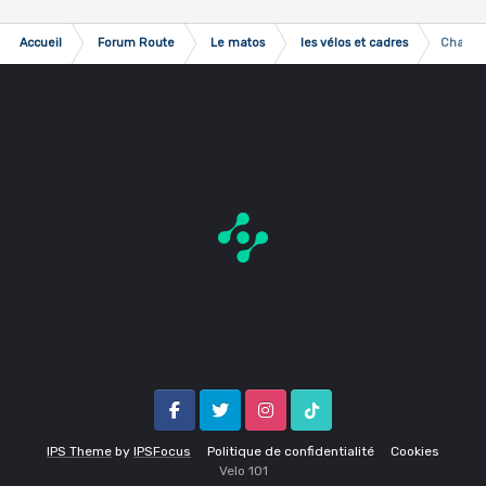
Accueil
Forum Route
Le matos
les vélos et cadres
Changem
Facebook
Twitter
Instagram
Tik Tok
IPS Theme
by
IPSFocus
Politique de confidentialité
Cookies
Velo 1O1