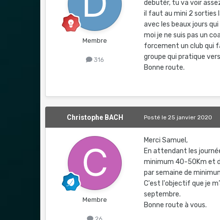
debutér, tu va voir asse
il faut au mini 2 sorties
avec les beaux jours qui 
moi je ne suis pas un co
Membre
forcement un club qui fa
groupe qui pratique vers
316
Bonne route.
Christophe BACH
Posté
le 25 janvier 2020
Merci Samuel,
En attendant les journée
minimum 40-50Km et des q
par semaine de minim
C'est l'objectif que je 
septembre.
Membre
Bonne route à vous.
26