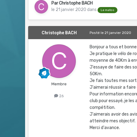
Par
Christophe BACH
le 21 janvier 2020
dans
Le matos
Christophe BACH
Posté
le 21 janvier 2020
Bonjour a tous et bonn
Je pratique le vélo de r
moyenne de 40Km à en
J'essaye de faire des so
50Km.
Je fais toutes mes sor
Membre
J'aimerai réussir a faire
Pour information encore 
26
club pour essayé, je les
compétition.
J'aimerais avoir des avi
atteindre mes objectif.
Merci d'avance.