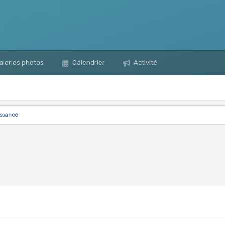
leries photos
Calendrier
Activité
issance