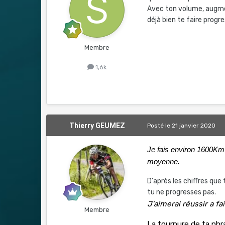
Avec ton volume, augmen
déjà bien te faire progr
Membre
1,6k
Thierry GEUMEZ
Posté
le 21 janvier 2020
Je fais environ 1600Km
moyenne.
D'après les chiffres que
tu ne progresses pas.
J'aimerai réussir a fa
Membre
La tournure de ta phra