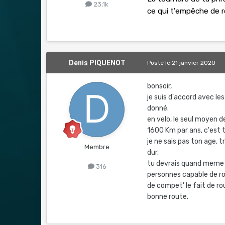
23,1k
ce qui t'empêche de r
Denis PIQUENOT
Posté
le 21 janvier 2020
bonsoir,
je suis d'accord avec les
donné.
en velo, le seul moyen de
1600 Km par ans, c'est t
je ne sais pas ton age, t
Membre
dur.
tu devrais quand meme re
316
personnes capable de rou
de compet' le fait de ro
bonne route.