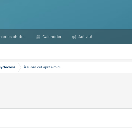
leries photos
Calendrier
Activité
cyclocross
À suivre cet après-midi...