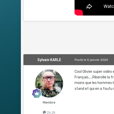
Sylvain KARLE
Posté
le 5 janvier 2020
Cool Olivier super vidé
Français.....Riberolle 
moins que les hommes le
stand et qui en a foutu
Membre
26,2k