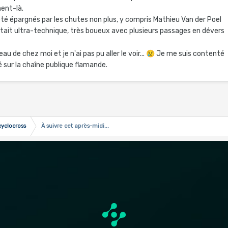
ment-là.
é épargnés par les chutes non plus, y compris Mathieu Van der Poel
tait ultra-technique, très boueux avec plusieurs passages en dévers
eau de chez moi et je n'ai pas pu aller le voir...
😢
Je me suis contenté
é sur la chaîne publique flamande.
cyclocross
À suivre cet après-midi...