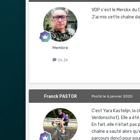
VDP c'est le Merckx du 
J'ai mis cette chaîne da
Membre
26,2k
Franck PASTOR
Posté
le 6 janvier 2020
C'est Yara Kastelijn, l
Verdonschot). Elle a été
En fait, elle n'était pa
chaîne a sauté alors qu'e
parcours donc) pour pouv