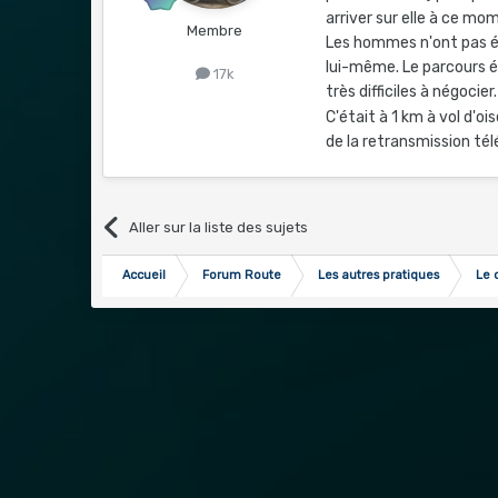
arriver sur elle à ce mo
Membre
Les hommes n'ont pas ét
lui-même. Le parcours é
17k
très difficiles à négocier.
C'était à 1 km à vol d'ois
de la retransmission tél
Aller sur la liste des sujets
Accueil
Forum Route
Les autres pratiques
Le 