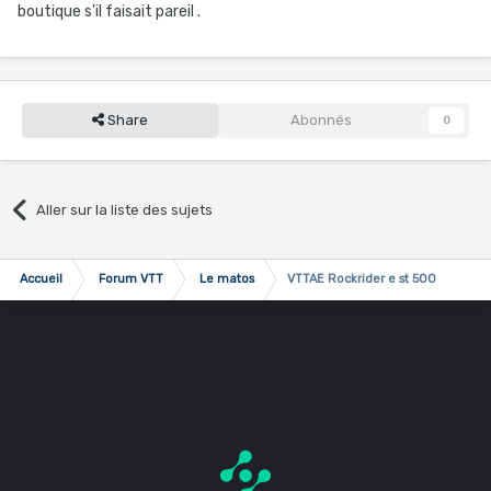
boutique s'il faisait pareil .
Share
Abonnés
0
Aller sur la liste des sujets
Accueil
Forum VTT
Le matos
VTTAE Rockrider e st 500