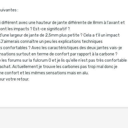
uivantes :
enti différent avec une hauteur de jante différente de 8mm à l'avant et
sont les impacts ? Est-ce significatif ?
 d'une largeur de jante de 2,5mm plus petite ? Cela a t'il un impact
 J'aimerais connaître un peu les explications techniques
es confortables ? Avec les caractéristiques des deux jantes vais-je
sations surtout en terme de confort par rapport à la carbone ?
ge les forums sur la fulcrum 0 et je lis qu'elle n'est pas très confortable
 achat. Actuellement je trouve les carbones pas trop mal donc je
me confort et les mêmes sensations mais en alu.
ur votre retour.