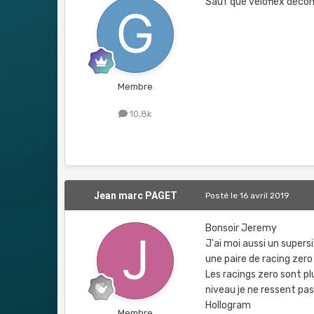
Sauf que véloflex décons
Membre
10,8k
Jean marc PAGET
Posté
le 16 avril 2019
Bonsoir Jeremy
J'ai moi aussi un super
une paire de racing zero
Les racings zero sont 
niveau je ne ressent pa
Hollogram
Membre