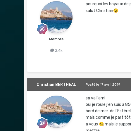
pourquoi les boyaux de
salut Christian
😉
Membre
2,4k
Christian BERTHEAU
Posté
le 17 avril 2019
sa va l'ami
oui je roule j'en suis a 
bord de mer de l'Estére
mais comme je part tôt 
a vous
🤐
mais je suppor
mettre