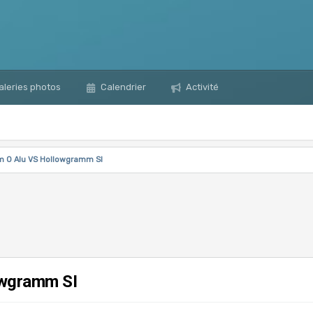
leries photos
Calendrier
Activité
um 0 Alu VS Hollowgramm SI
owgramm SI