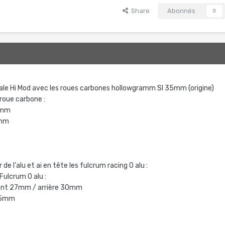
Share
Abonnés
0
le Hi Mod avec les roues carbones hollowgramm SI 35mm (origine)
 roue carbone :
35mm
25mm
de l'alu et ai en tête les fulcrum racing 0 alu :
Fulcrum 0 alu :
avant 27mm / arrière 30mm
2,5mm