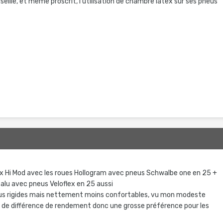
eille, et même proscrit, l'utilisation de chambre latex sur ses pneus
six Hi Mod avec les roues Hollogram avec pneus Schwalbe one en 25 +
 alu avec pneus Veloflex en 25 aussi
plus rigides mais nettement moins confortables, vu mon modeste
s de différence de rendement donc une grosse préférence pour les