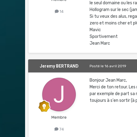
le seul domaine ou les r
Hollogram sur le sec (ja
14
Si tu veux des alus, reg
zero et moins cher et pl
Mavic
Sportivement
Jean Marc
Jeremy BERTRAND
Posté
le 16 avril 2019
Bonjour Jean Marc,
Merci de ton retour. Les
par exemple de part sa r
toujours à s'en sortir (à
Membre
74