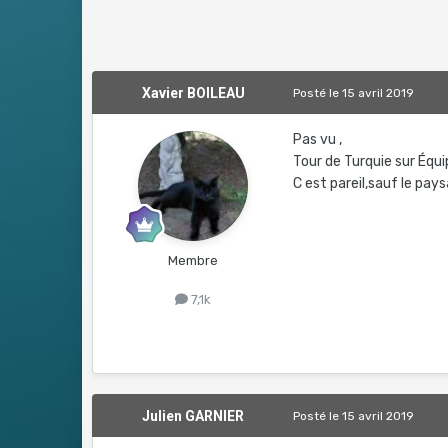
Xavier BOILEAU
Posté
le 15 avril 2019
Pas vu ,
Tour de Turquie sur Équi
C est pareil,sauf le pay
Membre
7,1k
Julien GARNIER
Posté
le 15 avril 2019