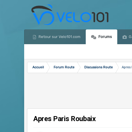
Retour sur Velo101.com
Forums
Ga
Accueil
Forum Route
Discussions Route
Apres 
Apres Paris Roubaix