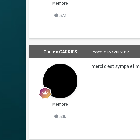
Membre
373
Claude CARRIES
Posté
le 16 avril 2019
merci c est sympa et me
Membre
5,1k