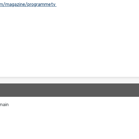
com/magazine/programmetv
main