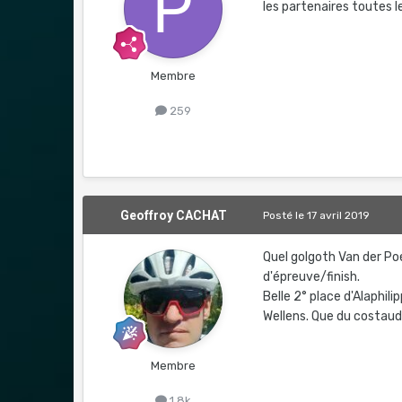
les partenaires toutes 
Membre
259
Geoffroy CACHAT
Posté
le 17 avril 2019
Quel golgoth Van der Po
d'épreuve/finish.
Belle 2° place d'Alaphi
Wellens. Que du costaud
Membre
1,8k