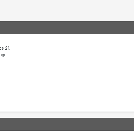
pe 21.
sage.