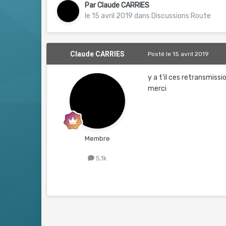
Par
Claude CARRIES
le 15 avril 2019
dans
Discussions Route
Claude CARRIES
Posté
le 15 avril 2019
y a t'il ces retransmis
merci
Membre
5,1k