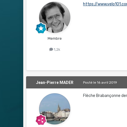
https://www.velo101.
Membre
1,2k
Jean-Pierre MADER
Posté
le 16 avril 2019
Flèche Brabançonne de