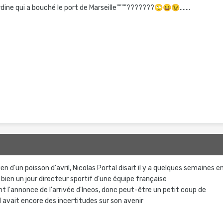
la sardine qui a bouché le port de Marseille""""???????
🙄
😆
😉
.......
rien d'un poisson d'avril, Nicolas Portal disait il y a quelques semaines e
t bien un jour directeur sportif d'une équipe française
t l'annonce de l'arrivée d'Ineos, donc peut-être un petit coup de
 avait encore des incertitudes sur son avenir