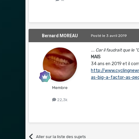
Bernard MOREAU
Posté
le 3 avril 2019
... Car il faudrait que l
MAIS
34 ans en 2019 et il com
http://www.cyclingnew
as-big-a-factor-as-peo
Membre
22,3k
Aller sur la liste des sujets