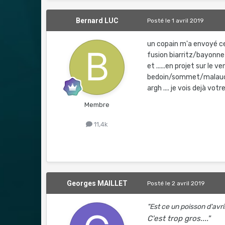
Bernard LUC
Posté
le 1 avril 2019
un copain m'a envoyé c
fusion biarritz/bayonne
et ......en projet sur le 
bedoin/sommet/malaucene,
argh .... je vois dejà votre
Membre
11,4k
Georges MAILLET
Posté
le 2 avril 2019
"Est ce un poisson d'avri
C'est trop gros...."