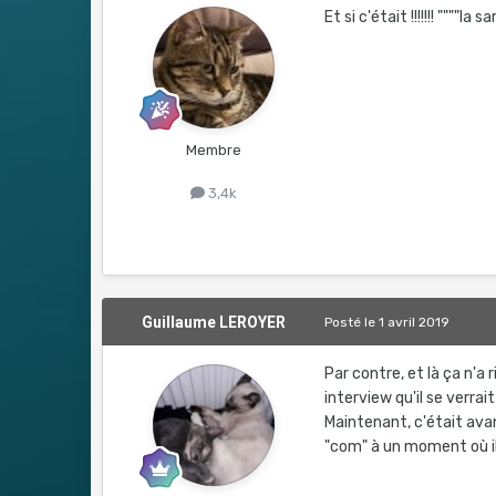
Et si c'était !!!!!!! """"
Membre
3,4k
Guillaume LEROYER
Posté
le 1 avril 2019
Par contre, et là ça n'a 
interview qu'il se verrai
Maintenant, c'était avan
"com" à un moment où il