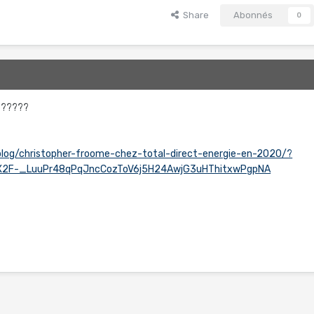
Share
Abonnés
0
l ?????
/blog/christopher-froome-chez-total-direct-energie-en-2020/?
AX2F-_LuuPr48qPqJncCozToV6j5H24AwjG3uHThitxwPgpNA