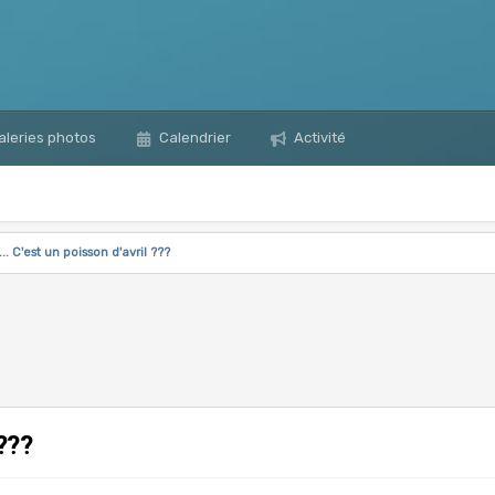
leries photos
Calendrier
Activité
... C'est un poisson d'avril ???
 ???