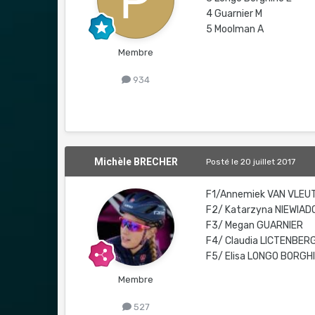
4 Guarnier M
5 Moolman A
Membre
934
Michèle BRECHER
Posté
le 20 juillet 2017
F1/Annemiek VAN VLEU
F2/ Katarzyna NIEWIA
F3/ Megan GUARNIER
F4/ Claudia LICTENBER
F5/ Elisa LONGO BORGHI
Membre
527