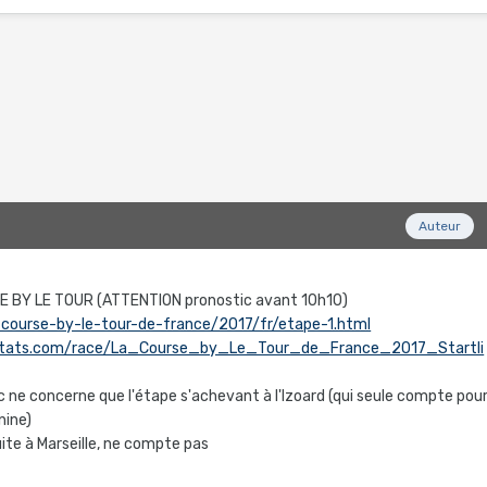
Auteur
RSE BY LE TOUR (ATTENTION pronostic avant 10h10)
a-course-by-le-tour-de-france/2017/fr/etape-1.html
gstats.com/race/La_Course_by_Le_Tour_de_France_2017_Startli
 ne concerne que l'étape s'achevant à l'Izoard (qui seule compte pou
nine)
ite à Marseille, ne compte pas