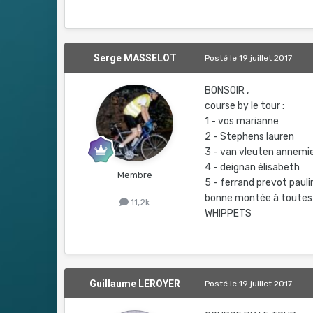
Serge MASSELOT
Posté
le 19 juillet 2017
BONSOIR ,
course by le tour :
1 - vos marianne
2 - Stephens lauren
3 - van vleuten annemi
4 - deignan élisabeth
Membre
5 - ferrand prevot paul
bonne montée à toutes
11,2k
WHIPPETS
Guillaume LEROYER
Posté
le 19 juillet 2017