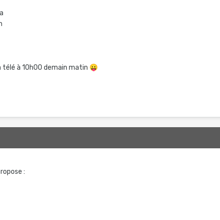
ma
n
a télé à 10h00 demain matin
😛
ropose :