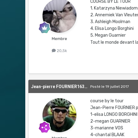
COURSE BY LE TOUR
1. Katarzyna Niewiado
2. Annemiek Van Vleute
3. Ashleigh Moolman
4. Elisa Longo Borghini
5. Megan Guarnier
Membre
Tout le monde devant l
20,5k
Jean-pierre FOURNIER1639476465
Posté
le 19 juillet 2017
course by le tour
Jean-Pierre FOURNIER p
1-elisa LONGO BORGHINI
2-megan GUARNIER
3-marianne VOS
4-chantal BLAAK