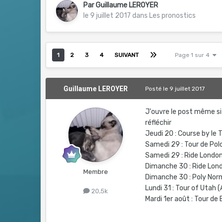
Par
Guillaume LEROYER
le 9 juillet 2017
dans
Les pronostics
1
2
3
4
SUIVANT
Page 1 sur 4
Guillaume LEROYER
Posté
le 9 juillet 2017
J'ouvre le post même si 
réfléchir
Jeudi 20 : Course by le 
Samedi 29 : Tour de Pol
Samedi 29 : Ride London
Dimanche 30 : Ride Lond
Membre
Dimanche 30 : Poly Nor
Lundi 31 : Tour of Utah 
20,5k
Mardi 1er août : Tour de