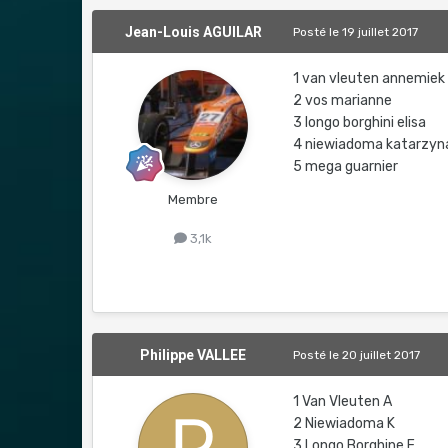
Jean-Louis AGUILAR
Posté
le 19 juillet 2017
1 van vleuten annemiek
2 vos marianne
3 longo borghini elisa
4 niewiadoma katarzyn
5 mega guarnier
Membre
3,1k
Philippe VALLEE
Posté
le 20 juillet 2017
1 Van Vleuten A
2 Niewiadoma K
3 Longo Borghine E