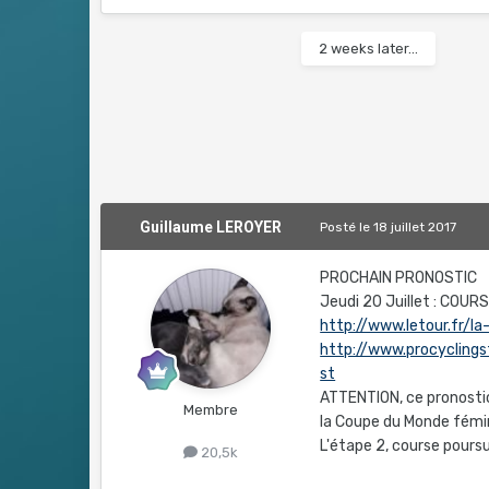
2 weeks later...
Guillaume LEROYER
Posté
le 18 juillet 2017
PROCHAIN PRONOSTIC
Jeudi 20 Juillet : COU
http://www.letour.fr/l
http://www.procyclin
st
ATTENTION, ce pronostic
Membre
la Coupe du Monde fémi
L'étape 2, course poursu
20,5k