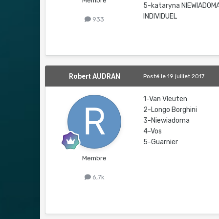
Membre
5-kataryna NIEWIADOM
INDIVIDUEL
933
Robert AUDRAN
Posté
le 19 juillet 2017
1-Van Vleuten
2-Longo Borghini
3-Niewiadoma
4-Vos
5-Guarnier
Membre
6,7k