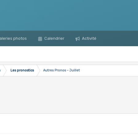
leries photos
Calendrier
Activité
s
Les pronostics
Autres Pronos - Juillet