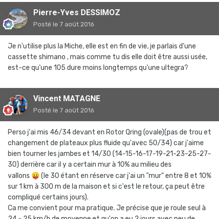
Pierre-Yves DESSIMOZ
Posté
le 7 août 2016
Je n'utilise plus la Miche, elle est en fin de vie, je parlais d'une
cassette shimano , mais comme tu dis elle doit être aussi usée,
est-ce qu'une 105 dure moins longtemps qu'une ultegra?
Vincent MATAGNE
Posté
le 7 août 2016
Perso j'ai mis 46/34 devant en Rotor Qring (ovale)(pas de trou et
changement de plateaux plus fluide qu'avec 50/34) car j'aime
bien tourner les jambes et 14/30 (14-15-16-17-19-21-23-25-27-
30) derrière car il y a certain mur à 10% au milieu des
vallons
😛
(le 30 étant en réserve car j'ai un "mur" entre 8 et 10%
sur 1 km à 300 m de la maison et si c'est le retour, ça peut être
compliqué certains jours).
Ca me convient pour ma pratique. Je précise que je roule seul à
24 - 25 km/h de moyenne et qu'on a eu 2 jours avec peu de