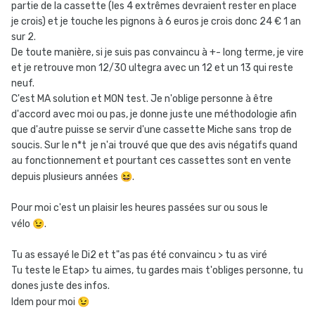
partie de la cassette (les 4 extrêmes devraient rester en place
je crois) et je touche les pignons à 6 euros je crois donc 24 € 1 an
sur 2.
De toute manière, si je suis pas convaincu à +- long terme, je vire
et je retrouve mon 12/30 ultegra avec un 12 et un 13 qui reste
neuf.
C'est MA solution et MON test. Je n'oblige personne à être
d'accord avec moi ou pas, je donne juste une méthodologie afin
que d'autre puisse se servir d'une cassette Miche sans trop de
soucis. Sur le n*t je n'ai trouvé que que des avis négatifs quand
au fonctionnement et pourtant ces cassettes sont en vente
depuis plusieurs années
😆
.
Pour moi c'est un plaisir les heures passées sur ou sous le
vélo
😉
.
Tu as essayé le Di2 et t"as pas été convaincu > tu as viré
Tu teste le Etap> tu aimes, tu gardes mais t'obliges personne, tu
dones juste des infos.
Idem pour moi
😉