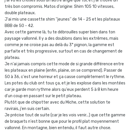
j'ai vu les choses sous un autre angle que toi, et j'ai trouvé un
très bon compromis. Matos d'origine: Shim 105 10 vitesses,
double plateaux.
J'ai mis une cassette shim ''jeunes'' de 14 - 25 et les plateaux
BBB de 50 - 42.
Avec cette gamme là, tu te débrouilles super bien dans ton
paysage vallonné. Il y a des doublons dans les extrêmes, mais
comme je ne croise pas au delà du 3° pignon, la gamme est
parfaite et très progressive, surtout en cas de changement de
plateau.
Je n'ai jamais compris cette mode de si grande différence entre
les plateaux en plaine (enfin, plaine, on se comprend). Passer de
50 à 36, c'est une horreur et ça casse complètement le rythme.
Les potes du club ont tous ça, et je les explose dans les montées
car je garde mon rythme alors qu'eux perdent 5 à 8 km heure
d'un coup en passant sur le petit plateau.
Plutôt que de chipotter avec du Miche, cette solution te
ravirais, j'en suis certain.
Je précise tout de suite (car je les vois venir...) que cette gamme
de braquets n'est bonne que pour le profil plat moyennement
vallonné. En montagne, bien entendu, il faut autre chose.