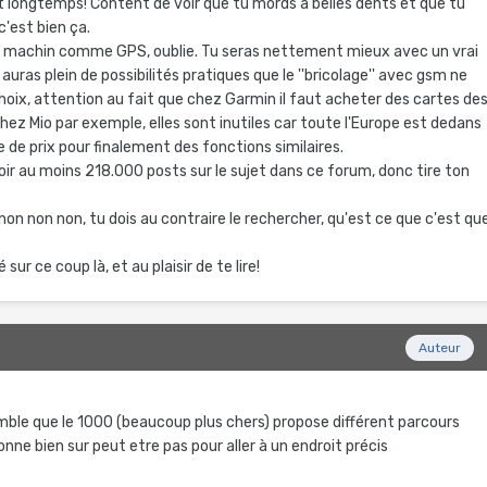
ait longtemps! Content de voir que tu mords à belles dents et que tu
'est bien ça.
e machin comme GPS, oublie. Tu seras nettement mieux avec un vrai
auras plein de possibilités pratiques que le ''bricolage'' avec gsm ne
choix, attention au fait que chez Garmin il faut acheter des cartes de
chez Mio par exemple, elles sont inutiles car toute l'Europe est dedans
ce de prix pour finalement des fonctions similaires.
avoir au moins 218.000 posts sur le sujet dans ce forum, donc tire ton
on non non, tu dois au contraire le rechercher, qu'est ce que c'est qu
 sur ce coup là, et au plaisir de te lire!
Auteur
mble que le 1000 (beaucoup plus chers) propose différent parcours
donne bien sur peut etre pas pour aller à un endroit précis