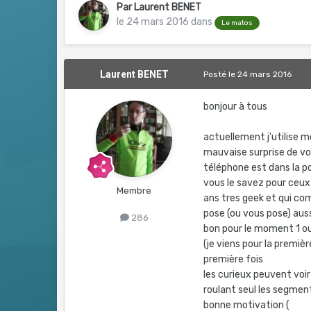
Par
Laurent BENET
le 24 mars 2016
dans
Le matos
Laurent BENET
Posté
le 24 mars 2016
bonjour à tous
actuellement j'utilise m
mauvaise surprise de vo
téléphone est dans la po
vous le savez pour ceux
Membre
ans tres geek et qui com
pose (ou vous pose) aus
286
bon pour le moment 1 ou 
(je viens pour la premièr
première fois
les curieux peuvent voir
roulant seul les segmen
bonne motivation (