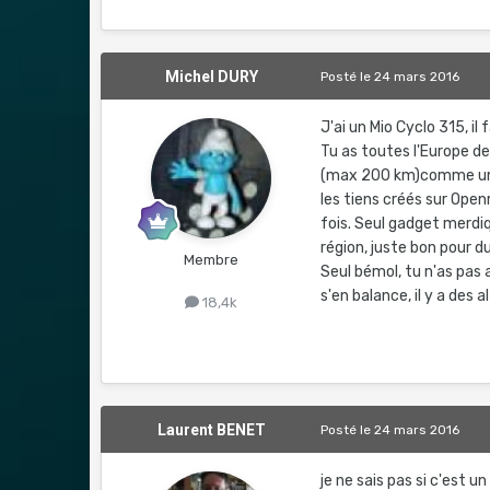
Michel DURY
Posté
le 24 mars 2016
J'ai un Mio Cyclo 315, il 
Tu as toutes l'Europe de
(max 200 km)comme un GP
les tiens créés sur Open
fois. Seul gadget merdiq
région, juste bon pour d
Membre
Seul bémol, tu n'as pa
s'en balance, il y a des a
18,4k
Laurent BENET
Posté
le 24 mars 2016
je ne sais pas si c'est 