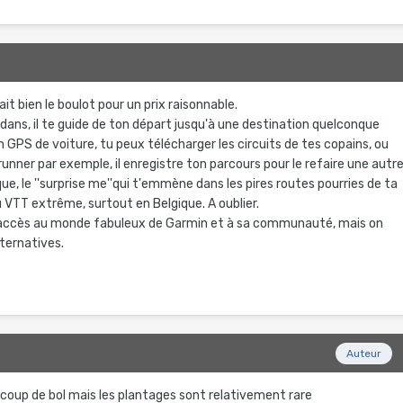
fait bien le boulot pour un prix raisonnable.
dans, il te guide de ton départ jusqu'à une destination quelconque
S de voiture, tu peux télécharger les circuits de tes copains, ou
runner par exemple, il enregistre ton parcours pour le refaire une autr
ue, le ''surprise me''qui t'emmène dans les pires routes pourries de ta
u VTT extrême, surtout en Belgique. A oublier.
s accès au monde fabuleux de Garmin et à sa communauté, mais on
lternatives.
Auteur
un coup de bol mais les plantages sont relativement rare