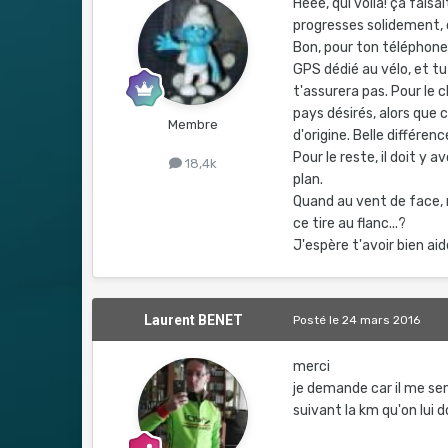
Hééé, qui voilà! ça fais
progresses solidement, c
Bon, pour ton téléphon
GPS dédié au vélo, et tu 
t'assurera pas. Pour le 
pays désirés, alors que 
Membre
d'origine. Belle différen
Pour le reste, il doit y 
18,4k
plan.
Quand au vent de face, n
ce tire au flanc...?
J'espère t'avoir bien aidé
Laurent BENET
Posté
le 24 mars 2016
merci
je demande car il me se
suivant la km qu'on lui 