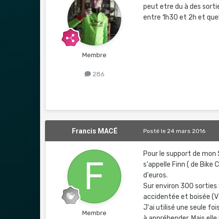
peut etre du à des sorti
entre 1h30 et 2h et qu
Membre
286
Francis MACÉ
Posté
le 24 mars 2016
Pour le support de mon 
s'appelle Finn ( de Bike
d'euros.
Sur environ 300 sorties 
accidentée et boisée (
J'ai utilisé une seule fo
Membre
à appréhender. Mais ell