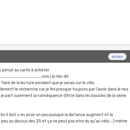
Auteur
as pensé au carte à acheter
.....................................non j'ai rien dit
aire de la lecture pendant que je serais sur le vélo
llement le recherche car je fini presque toujours par l'avoir dans le nez
 je part surement la conséquence d’être dans les boucles de la seine
s
rès il doit y en avoir un peu puisque la distance augment et la
 peu au dessus des 25 et ça ne peut pas etre du qu'au vélo ;-) même