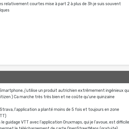
es relativement courtes mise à part 2 à plus de 3h je suis souvent
elques
Smartphone, j'utilise un produit autrichien extrêmement ingénieux qu
 Citizen ) Ca marche très très bien et ne coûte qu'une quinzaine
Strava, l'application a planté moins de 5 fois et toujours en zone
VTT)
is le guidage VTT avec l'application Oruxmaps, qui je l'avoue, est difficil
e permet le téléchargement de carte OpenStreetMaps (gratuite)