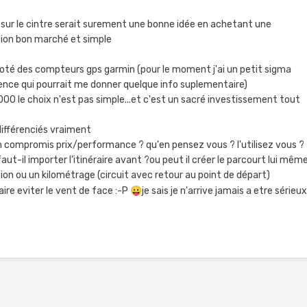
r sur le cintre serait surement une bonne idée en achetant une
tion bon marché et simple
 coté des compteurs gps garmin (pour le moment j'ai un petit sigma
ence qui pourrait me donner quelque info suplementaire)
00 le choix n'est pas simple...et c'est un sacré investissement tout
 différenciés vraiment
 compromis prix/performance ? qu'en pensez vous ? l'utilisez vous ?
 faut-il importer l’itinéraire avant ?ou peut il créer le parcourt lui mêm
ion ou un kilométrage (circuit avec retour au point de départ)
aire eviter le vent de face :-P
😛
je sais je n'arrive jamais a etre sérieu