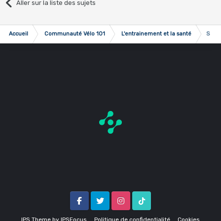
Aller sur la liste des sujets
Accueil
Communauté Vélo 101
L'entrainement et la santé
Sciat
Facebook
Twitter
Instagram
Tik Tok
IPS Theme
by
IPSFocus
Politique de confidentialité
Cookies