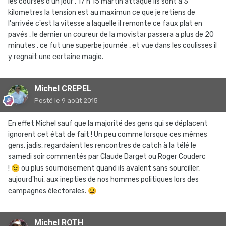
les courses d'un jour , 17 h 15 martin attaque ils sont a 3
kilometres la tension est au maximun ce que je retiens de
l'arrivée c'est la vitesse a laquelle il remonte ce faux plat en
pavés , le dernier un coureur de la movistar passera a plus de 20
minutes , ce fut une superbe journée , et vue dans les coulisses il
y regnait une certaine magie.
Michel CREPEL
Posté
le 9 août 2015
En effet Michel sauf que la majorité des gens qui se déplacent
ignorent cet état de fait ! Un peu comme lorsque ces mêmes
gens, jadis, regardaient les rencontres de catch à la télé le
samedi soir commentés par Claude Darget ou Roger Couderc
!
😉
ou plus sournoisement quand ils avalent sans sourciller,
aujourd'hui, aux inepties de nos hommes politiques lors des
campagnes électorales.
😃
Michel ROTH