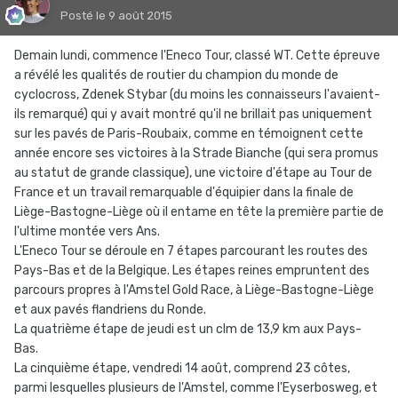
Posté
le 9 août 2015
Demain lundi, commence l'Eneco Tour, classé WT. Cette épreuve
a révélé les qualités de routier du champion du monde de
cyclocross, Zdenek Stybar (du moins les connaisseurs l'avaient-
ils remarqué) qui y avait montré qu'il ne brillait pas uniquement
sur les pavés de Paris-Roubaix, comme en témoignent cette
année encore ses victoires à la Strade Bianche (qui sera promus
au statut de grande classique), une victoire d'étape au Tour de
France et un travail remarquable d'équipier dans la finale de
Liège-Bastogne-Liège où il entame en tête la première partie de
l'ultime montée vers Ans.
L'Eneco Tour se déroule en 7 étapes parcourant les routes des
Pays-Bas et de la Belgique. Les étapes reines empruntent des
parcours propres à l'Amstel Gold Race, à Liège-Bastogne-Liège
et aux pavés flandriens du Ronde.
La quatrième étape de jeudi est un clm de 13,9 km aux Pays-
Bas.
La cinquième étape, vendredi 14 août, comprend 23 côtes,
parmi lesquelles plusieurs de l'Amstel, comme l'Eyserbosweg, et