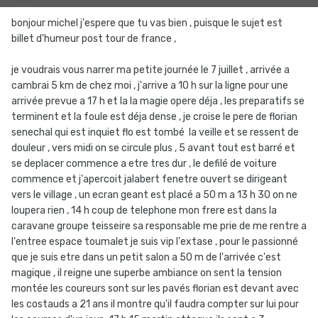
bonjour michel j'espere que tu vas bien , puisque le sujet est
billet d'humeur post tour de france ,
je voudrais vous narrer ma petite journée le 7 juillet , arrivée a
cambrai 5 km de chez moi , j'arrive a 10 h sur la ligne pour une
arrivée prevue a 17 h et la la magie opere déja , les preparatifs se
terminent et la foule est déja dense , je croise le pere de florian
senechal qui est inquiet flo est tombé la veille et se ressent de
douleur , vers midi on se circule plus , 5 avant tout est barré et
se deplacer commence a etre tres dur , le defilé de voiture
commence et j'apercoit jalabert fenetre ouvert se dirigeant
vers le village , un ecran geant est placé a 50 m a 13 h 30 on ne
loupera rien , 14 h coup de telephone mon frere est dans la
caravane groupe teisseire sa responsable me prie de me rentre a
l'entree espace toumalet je suis vip l'extase , pour le passionné
que je suis etre dans un petit salon a 50 m de l'arrivée c'est
magique , il reigne une superbe ambiance on sent la tension
montée les coureurs sont sur les pavés florian est devant avec
les costauds a 21 ans il montre qu'il faudra compter sur lui pour