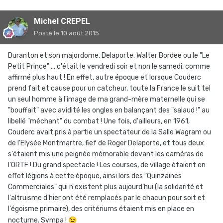
Michel CREPEL
Posté
le 10 août 2015
Duranton et son majordome, Delaporte, Walter Bordee ou le "Le
Petit Prince" ... c'était le vendredi soir et non le samedi, comme
affirmé plus haut ! En effet, autre époque et lorsque Couderc
prend fait et cause pour un catcheur, toute la France le suit tel
un seul homme à l'image de ma grand-mère maternelle qui se
"bouffait" avec avidité les ongles en balançant des "salaud !" au
libellé "méchant" du combat ! Une fois, d'ailleurs, en 1961,
Couderc avait pris à partie un spectateur de la Salle Wagram ou
de l'Elysée Montmartre, fief de Roger Delaporte, et tous deux
s'étaient mis une peignée mémorable devant les caméras de
l'ORTF ! Du grand spectacle ! Les courses, de village étaient en
effet légions à cette époque, ainsi lors des "Quinzaines
Commerciales" qui n'existent plus aujourd'hui (la solidarité et
l'altruisme d'hier ont été remplacés par le chacun pour soit et
l'égoisme primaire), des critériums étaient mis en place en
nocturne. Sympa !
😉