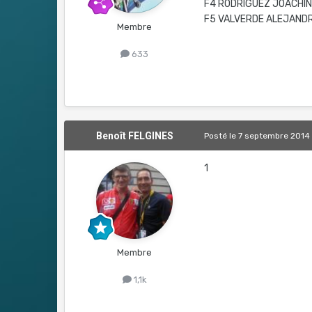
F4 RODRIGUEZ JOACHI
F5 VALVERDE ALEJAND
Membre
633
Benoît FELGINES
Posté
le 7 septembre 2014
1
Membre
1,1k