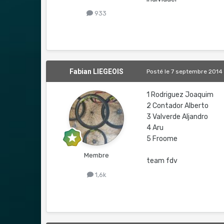
933
Fabian LIEGEOIS
Posté
le 7 septembre 2014
1 Rodriguez Joaquim
2 Contador Alberto
3 Valverde Aljandro
4 Aru
5 Froome
Membre
team fdv
1,6k