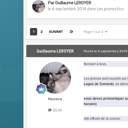
Par
Guillaume LEROYER
le 6 septembre 2014
dans
Les pronostics
1
2
SUIVANT
Page 1 sur 2
Guillaume LEROYER
Posté
le 6 septembre 2014
Bonsoir à tous,
Les pronos sont ouverts sur l
Lagos de Somiedo
, se déro
vous devez pronostiquer av
Membre
horaire)
20,5k
site officiel de la course: