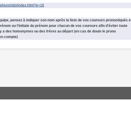
es/recorrido/index.html?e=16
quipe, pensez à indiquer son nom après la liste de vos coureurs pronostiqués e
prénom ou l'initiale du prénom pour chacun de vos coureurs afin d'éviter toute
il y a des homonymes ou des frères au départ (en cas de doute le prono
 en compte)