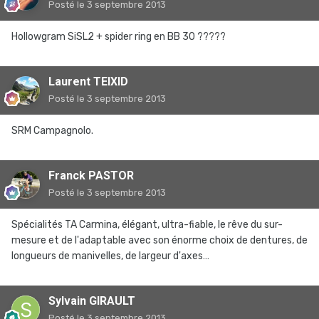
Posté
le 3 septembre 2013
Hollowgram SiSL2 + spider ring en BB 30 ?????
Laurent TEIXID
Posté
le 3 septembre 2013
SRM Campagnolo.
Franck PASTOR
Posté
le 3 septembre 2013
Spécialités TA Carmina, élégant, ultra-fiable, le rêve du sur-
mesure et de l'adaptable avec son énorme choix de dentures, de
longueurs de manivelles, de largeur d'axes…
Sylvain GIRAULT
Posté
le 3 septembre 2013