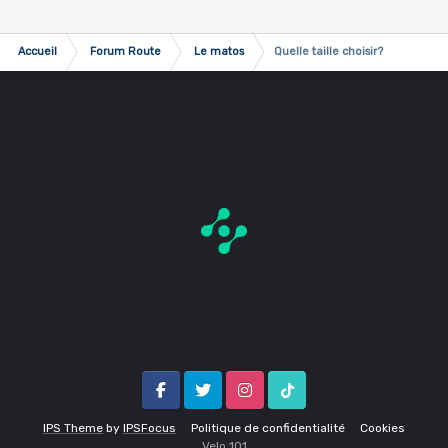
Accueil
Forum Route
Le matos
Quelle taille choisir?
Facebook
Twitter
Instagram
Tik Tok
IPS Theme
by
IPSFocus
Politique de confidentialité
Cookies
Velo 1O1