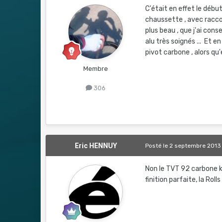
C'était en effet le débu
chaussette , avec raccor
plus beau , que j'ai cons
alu très soignés ... Et en
pivot carbone , alors qu'el
Membre
306
Eric HENNUY
Posté
le 2 septembre 2013
Non le TVT 92 carbone k
finition parfaite, la Rol