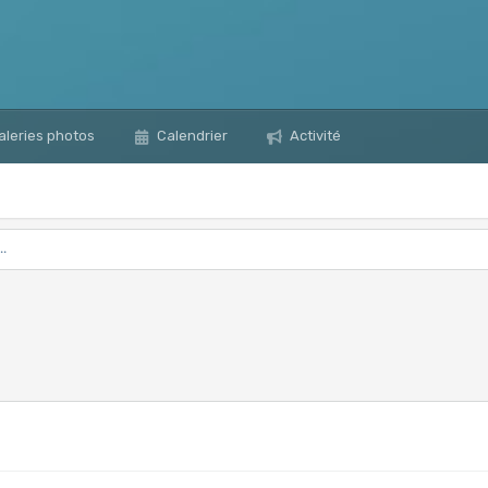
leries photos
Calendrier
Activité
..