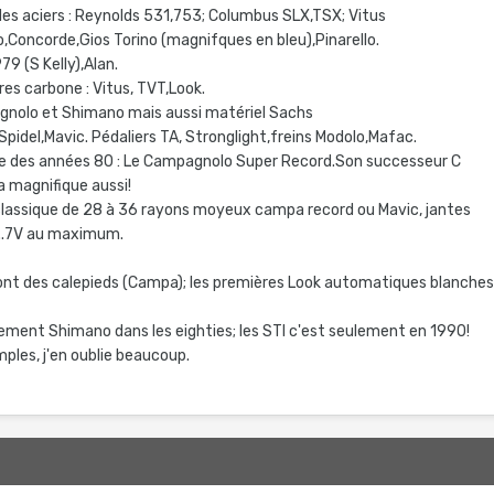
es aciers : Reynolds 531,753; Columbus SLX,TSX; Vitus
,Concorde,Gios Torino (magnifques en bleu),Pinarello.
979 (S Kelly),Alan.
res carbone : Vitus, TVT,Look.
gnolo et Shimano mais aussi matériel Sachs
Spidel,Mavic. Pédaliers TA, Stronglight,freins Modolo,Mafac.
 des années 80 : Le Campagnolo Super Record.Son successeur C
a magnifique aussi!
 classique de 28 à 36 rayons moyeux campa record ou Mavic, jantes
..7V au maximum.
sont des calepieds (Campa); les premières Look automatiques blanche
quement Shimano dans les eighties; les STI c'est seulement en 1990!
ples, j'en oublie beaucoup.