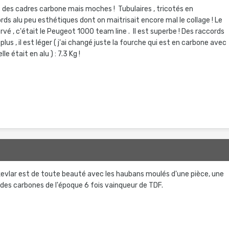
t des cadres carbone mais moches ! Tubulaires , tricotés en
ds alu peu esthétiques dont on maitrisait encore mal le collage ! Le
ervé , c'était le Peugeot 1000 team line . Il est superbe ! Des raccords
 plus , il est léger ( j'ai changé juste la fourche qui est en carbone avec
le était en alu ) : 7.3 Kg !
evlar est de toute beauté avec les haubans moulés d'une pièce, une
ls des carbones de l'époque 6 fois vainqueur de TDF.