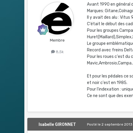
Avant 1990 en général d
Marques: Gitane,Colnago
Il y avait des alu : Vitus 
C'était le début des cad
Pour les groupes Campa
Huret(Maillard),Simplex,
Membre
Le groupe emblématique
Record avec freins Delt
8,5k
Pour les roues c'est du
Mavic,Ambrosio,Campa.
Et pour les pédales ce 
et noir c'est en 1985.
Pour l'indexation : uni
Ce ne sont que des exem
Isabelle GIRONNET
Posté
le 2 septembre 2013