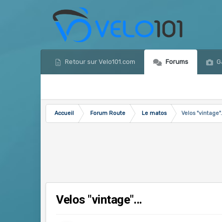
Retour sur Velo101.com
Forums
Ga
Accueil
Forum Route
Le matos
Velos "vintage".
Velos "vintage"...