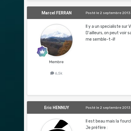
Marcel FERRAN
Posté
le 2 septembre 2013
Il y a un specialiste sur 
D'ailleurs, on peut voir s
me semble-t-il!
Membre
6,5k
Eric HENNUY
Posté
le 2 septembre 2013
Il est beau mais la fourc
Je préfère :