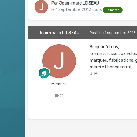
Par
Jean-marc LOISEAU
le 1 septembre 2013
dans
Le matos
Jean-marc LOISEAU
Posté
le 1 septembre 2013
Bonjour à tous,
je m'interesse aux vélo
marques, fabrications,
merci et bonne route,
J-M.
Membre
71