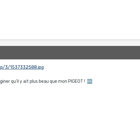
/up/3/1537332588.jpg
iner qu'il y ait plus beau que mon PIGEOT !
🆒