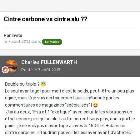
Cintre carbone vs cintre alu ??
Par Invité
le 7 août 2013
dans
Le matos
Charles FULLENWARTH
Posté
le 7 août 2013
Double ou triple ?
😇
Le seul avantage (pour moi) c'est le poids, peut-être un peu plus
rigide, mais là je suis certainement aussi influencé par les
commentaires de magazines "spécialisés" !
😛
J'ai eu deux, 1Fsa et 1 "exotique" avec celui-là les vibrations un
était encore pire qu'un alu, l'autre correct sans plus, non a part le
poids, je ne vois pas d'avantage a investir 150€ et + dans un
cintre carbone. Il faudrait pouvoir les essayer avant d'acheter.