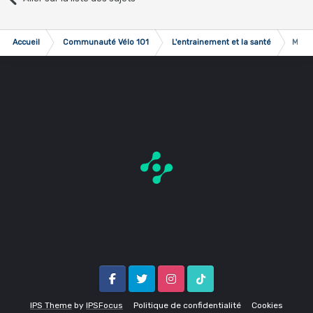
Accueil
Communauté Vélo 101
L'entrainement et la santé
Moyen
Facebook
Twitter
Instagram
Tik Tok
IPS Theme
by
IPSFocus
Politique de confidentialité
Cookies