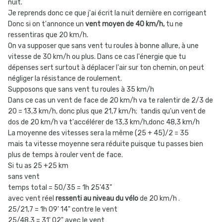
nuit.
Je reprends donc ce que j'ai écrit la nuit dernière en corrigeant
Donc si on t'annonce un
vent moyen de 40 km/h,
tu ne
ressentiras que 20 km/h.
On va supposer que sans vent tu roules à bonne allure, à une
vitesse de 30 km/h ou plus. Dans ce cas l'énergie que tu
dépenses sert surtout à déplacer l'air sur ton chemin, on peut
négliger la résistance de roulement.
Supposons que sans vent tu roules à 35 km/h
Dans ce cas un vent de face de 20 km/h va te ralentir de 2/3 de
20 = 13,3 km/h, donc plus que 21,7 km/h; tandis qu'un vent de
dos de 20 km/h va t'accélérer de 13,3 km/h,donc 48,3 km/h
La moyenne des vitesses sera la même (25 + 45)/2 = 35
mais ta vitesse moyenne sera réduite puisque tu passes bien
plus de temps à rouler vent de face.
Si tu as 25 +25 km
sans vent
temps total = 50/35 = 1h 25'43"
avec vent réel
ressenti au niveau du vélo
de 20 km/h .
25/21,7 = 1h 09' 14" contre le vent
25/48,3 = 31' 02" avec le vent