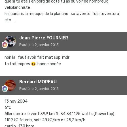
que si tu etais en bord de cote tu as du voir de nombreux
veliplanchiste
les canaris la mecque de la planche sotavento fuerteventura
etc ...
Jean-Pierre FOURNIER
Posté
le 2 janvier 2013
non la faut avoir fait mat sup mdr
ta fait expres
😆
bonne année
Bernard MOREAU
Posté
le 2 janvier 2013
13 nov 2004
6°C
Aller contre le vent 39,9 km 1h 34'34" 195 watts (Powertap)
1109 kJ fournis, soit 28 kJ/km et 25,3 km/h
cardio : 138 bpm