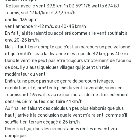
Retour avec le vent 39,8 km 1h 03'59" 175 watts 674 kJ
fournis, soit 17 kJ/km et 37,3 km/h
cardio : 139 bpm
vent annoncé 11-12 m/s, ou 40-43 km/h
En fait j'ai été ralenti ou accéléré comme si le vent soufflait à
env. 20-25 km/h.
Mais il faut tenir compte que c'est un parcours un peu vallonné
et qu'à vol d'oiseau la distance n'est que de 32 km, pas 40 km.
Donc le vent ne peut pas être toujours strictement de face ou
de dos. Il y a aussi quelques villages qui jouent un rôle
modérateur du vent.
Enfin, tu ne peux pas sur ce genre de parcours (virages,
circulation, etc) profiter à plein du vent favorable, sinon, en
fournissant 195 watts au retour j'aurais dû mettre seulement
dans les 58 minutes, cad faire 41 km/h
Au final, en faisant des calculs un peu plus élaborés que plus
haut j'arrive à la conclusion que le vent m'a ralenti comme s'il
soufflait en terrain dégagé à 25 km/h.
Donc tout ça, dans les circonstances réelles devient vite
compliqué.