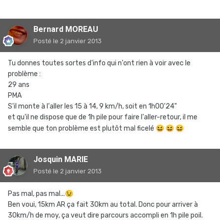
Bernard MOREAU
Posté
le 2 janvier 2013
Tu donnes toutes sortes d'info qui n'ont rien à voir avec le
problème :
29 ans
PMA
S'il monte à l'aller les 15 à 14, 9 km/h, soit en 1h00'24"
et qu'il ne dispose que de 1h pile pour faire l'aller-retour, il me
semble que ton problème est plutôt mal ficelé
😆
😆
😆
Josquin MARIE
Posté
le 2 janvier 2013
Pas mal, pas mal...
😉
Ben voui, 15km AR ça fait 30km au total. Donc pour arriver à
30km/h de moy, ça veut dire parcours accompli en 1h pile poil.