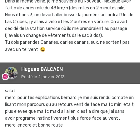
Dans la même veine, je me souviens au Nouveau-Mexique avoir
fait mile après mile du 48 km/h (des miles en 2 minutes pile).
Nous étions 3, on devait aller bosser la journée sur l'ordi à l'Uni de
Las Cruces, j'y allais à vélo et les 2 autres en voiture. On avait
décidé de la station service où ils me prendraient au passage
(j'avais un change de vêtements ds le sac à dos).
Tu dois parler des Canaries, car les canaris, eux, ne sortent pas
avec un tel vent
😆
Hugues BALCAEN
Posté
le 2 janvier 2013
salut
merci pour tes explications bernard je me suis rendu compte en
lisant mon parcours qu au retours vent de face ma fc mini etait
plus elevee que ma fc maxi a l aller, c est a dire que j ai sans
avoir programe instinctivement plus force face au vent .
merci encore et bonne route