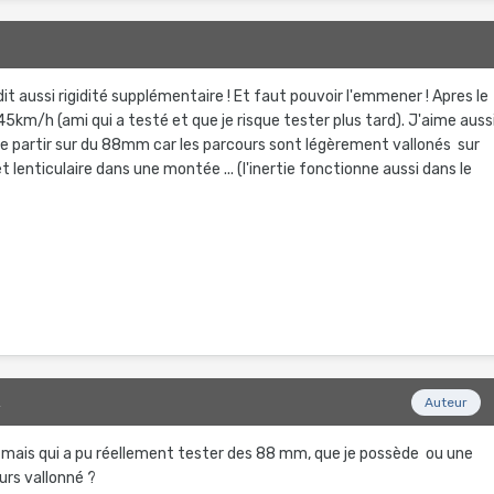
2
 dit aussi rigidité supplémentaire ! Et faut pouvoir l'emmener ! Apres le
 45km/h (ami qui a testé et que je risque tester plus tard). J'aime auss
se partir sur du 88mm car les parcours sont légèrement vallonés sur
t lenticulaire dans une montée ... (l'inertie fonctionne aussi dans le
2
Auteur
mais qui a pu réellement tester des 88 mm, que je possède ou une
ours vallonné ?