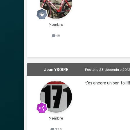
Membre
18
Jean YSOIRE
Posté
le 23 décembre 201
t'es encore un bon toi !!!
Membre
723