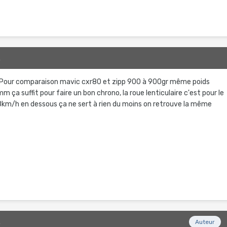
2
2. Pour comparaison mavic cxr80 et zipp 900 à 900gr même poids
mm ça suffit pour faire un bon chrono, la roue lenticulaire c'est pour le
 48km/h en dessous ça ne sert à rien du moins on retrouve la même
2
Auteur