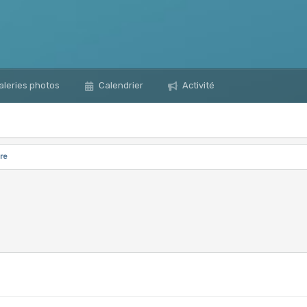
leries photos
Calendrier
Activité
ire