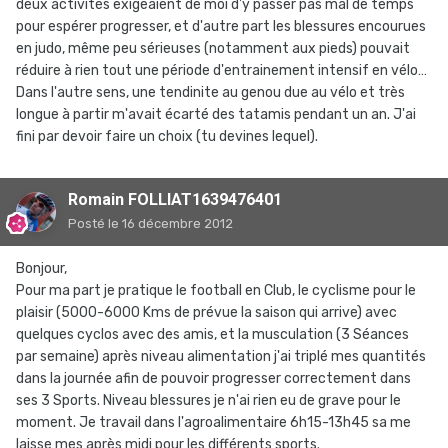
deux activités exigeaient de moi d'y passer pas mal de temps
pour espérer progresser, et d'autre part les blessures encourues
en judo, même peu sérieuses (notamment aux pieds) pouvait
réduire à rien tout une période d'entrainement intensif en vélo…
Dans l'autre sens, une tendinite au genou due au vélo et très
longue à partir m'avait écarté des tatamis pendant un an. J'ai
fini par devoir faire un choix (tu devines lequel).
Romain FOLLIAT1639476401
Posté
le 16 décembre 2012
Bonjour,
Pour ma part je pratique le football en Club, le cyclisme pour le
plaisir (5000-6000 Kms de prévue la saison qui arrive) avec
quelques cyclos avec des amis, et la musculation (3 Séances
par semaine) après niveau alimentation j'ai triplé mes quantités
dans la journée afin de pouvoir progresser correctement dans
ses 3 Sports. Niveau blessures je n'ai rien eu de grave pour le
moment. Je travail dans l'agroalimentaire 6h15-13h45 sa me
laisse mes après midi pour les différents sports.