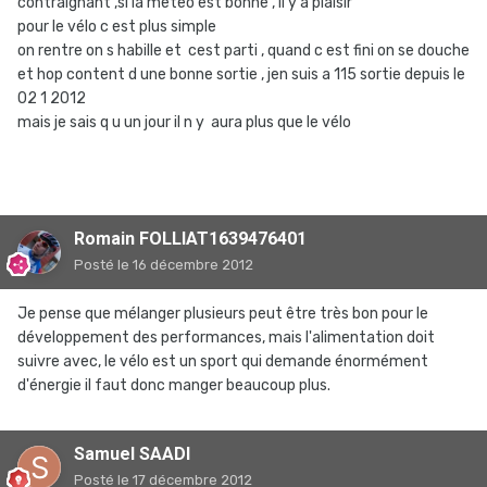
contraignant ,si la meteo est bonne , il y a plaisir
pour le vélo c est plus simple
on rentre on s habille et cest parti , quand c est fini on se douche
et hop content d une bonne sortie , jen suis a 115 sortie depuis le
02 1 2012
mais je sais q u un jour il n y aura plus que le vélo
Romain FOLLIAT1639476401
Posté
le 16 décembre 2012
Je pense que mélanger plusieurs peut être très bon pour le
développement des performances, mais l'alimentation doit
suivre avec, le vélo est un sport qui demande énormément
d'énergie il faut donc manger beaucoup plus.
Samuel SAADI
Posté
le 17 décembre 2012