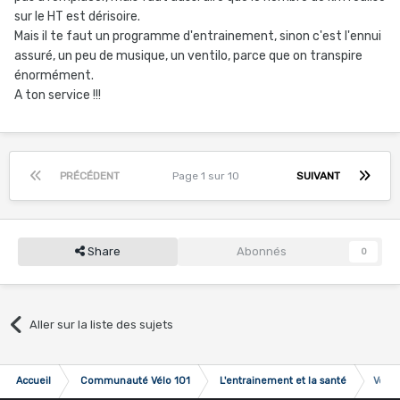
sur le HT est dérisoire.
Mais il te faut un programme d'entrainement, sinon c'est l'ennui
assuré, un peu de musique, un ventilo, parce que on transpire
énormément.
A ton service !!!
PRÉCÉDENT
Page 1 sur 10
SUIVANT
Share
Abonnés
0
Aller sur la liste des sujets
Accueil
Communauté Vélo 101
L'entrainement et la santé
Votre