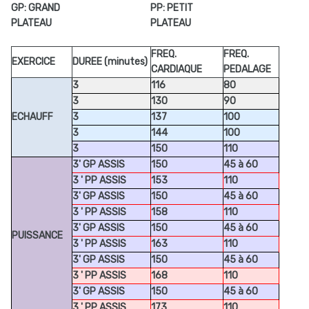
GP: GRAND
PP: PETIT
PLATEAU
PLATEAU
FREQ.
FREQ.
EXERCICE
DUREE (minutes)
CARDIAQUE
PEDALAGE
3
116
80
3
130
90
ECHAUFF
3
137
100
3
144
100
3
150
110
3' GP ASSIS
150
45 à 60
3 ' PP ASSIS
153
110
3' GP ASSIS
150
45 à 60
3 ' PP ASSIS
158
110
3' GP ASSIS
150
45 à 60
PUISSANCE
3 ' PP ASSIS
163
110
3' GP ASSIS
150
45 à 60
3 ' PP ASSIS
168
110
3' GP ASSIS
150
45 à 60
3 ' PP ASSIS
173
110