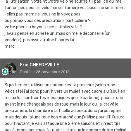
a l utilisation votre ht ,votre vélo ne souffre t il pas ; ce qui me
fait un peu peur , le vélo fixé sur l arriere vos bases ne se tordent
-elles pas ,meme si vous ne le voyez pas
ou prenez vous des précautions particulière ?
votre pneu ou boyau s use t -il plus vite ?
j avais pensé en acheté un ,mais on me le deconseille (un
vendeur), pas assez utilisé D aprés lui
merci
Eric CHEFDEVILLE
Posté
le 28 novembre 2012
Si justement, utiliser un carbone est à proscrire (selon mon
vélosiste) j'ai donc pour l'hivers un mulet avec cadre alu (soutien
mieux les contraintes mécaniques que le carbone), pour la roue
avant je ne changeais pas de roue, mais le jour ou j'ai crevé le
pneu arrière, la chambre était collé au pneu, donc j'ai pu réparé
mais depuis j'ai une roue bon marché que j'utilise pour HT, l'usure
pour l'instant je vais attaqué une 2 éme saisons et il n'est tjrs
pas à remplacer, mais faut aussi dire que le nombre de km réalisé