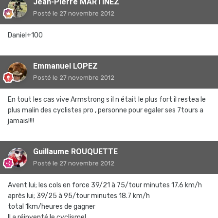
Jean-Pierre MARTINEZ
Posté
le 27 novembre 2012
Daniel+100
Emmanuel LOPEZ
Posté
le 27 novembre 2012
En tout les cas vive Armstrong s il n était le plus fort il restea le
plus malin des cyclistes pro , personne pour egaler ses 7tours a
jamais!!!!
Guillaume ROUQUETTE
Posté
le 27 novembre 2012
Avent lui; les cols en force 39/21 à 75/tour minutes 17.6 km/h
après lui; 39/25 à 95/tour minutes 18.7 km/h
total 1km/heures de gagner
Il a réinventé le cyclisme!