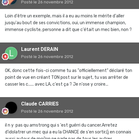
Posté
le 26 novembre 2012
Loin d'être un exemple, mais il a eu au moins le mérite d'aller
jusqu'au bout de ses convictions, oui, un immense champion,
immense cycliste, personne a dit que c'était un mec bien, non ?
Laurent DERAIN
Posté
le 26 novembre 2012
OK, donc cette fois-ci comme tu as "officiellement" déclaré ton
point de vue en créant TON post sur le sujet, tu vas arrêter de
casser les c...... avec LA, c'est ça ? Je n'ose y croire...
Claude CARRIES
Posté
le 26 novembre 2012
il n y pas qu amstrong qui s 'est guérri du cancer.Arretez
d'idolatrer un mec qui a eu la CHANCE de s'en sortir,(j en connais
aussi autour de moi)on ne parle pas de tous les autres