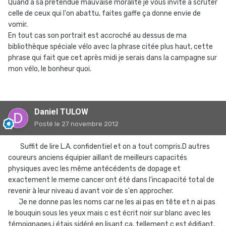
Quand a sa prétendue mauvaise moralité je vous invite a scruter
celle de ceux qui l'on abattu, faites gaffe ça donne envie de
vomir.
En tout cas son portrait est accroché au dessus de ma
bibliothèque spéciale vélo avec la phrase citée plus haut, cette
phrase qui fait que cet après midi je serais dans la campagne sur
mon vélo, le bonheur quoi.
Daniel TULOW
Posté
le 27 novembre 2012
Suffit de lire L.A. confidentiel et on a tout compris.D autres
coureurs anciens équipier aillant de meilleurs capacités
physiques avec les même antécédents de dopage et
exactement le meme cancer ont été dans l'incapacité total de
revenir à leur niveau d avant voir de s'en approcher.
Je ne donne pas les noms car ne les ai pas en tête et n ai pas
le bouquin sous les yeux mais c est écrit noir sur blanc avec les
témoignages,j étais sidéré en lisant ça, tellement c est édifiant.