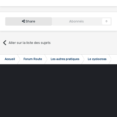
Share
Abonnés
0
Aller sur la liste des sujets
Accueil
Forum Route
Les autres pratiques
Le cyclocross
H