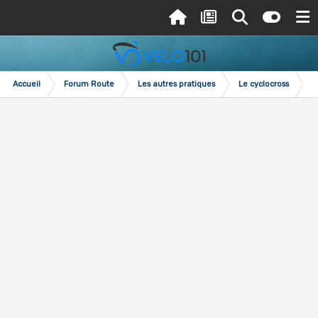
Accueil
Forum Route
Les autres pratiques
Le cyclocross
H