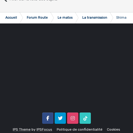
Accueil
Forum Route
Le matos
La transmission
Shimano d
Facebook
Twitter
Instagram
Tik Tok
IPS Theme
by
IPSFocus
Politique de confidentialité
Cookies