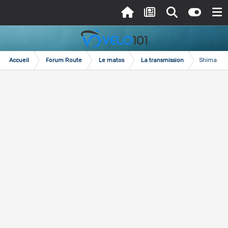
Accueil
Forum Route
Le matos
La transmission
Shimano d