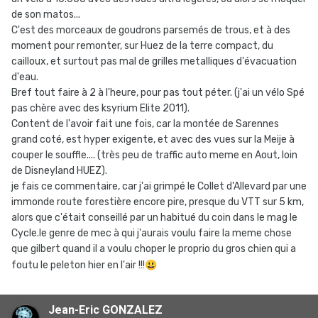
de son matos...
C'est des morceaux de goudrons parsemés de trous, et à des
moment pour remonter, sur Huez de la terre compact, du
cailloux, et surtout pas mal de grilles metalliques d'évacuation
d'eau.
Bref tout faire à 2 à l'heure, pour pas tout péter. (j'ai un vélo Spé
pas chère avec des ksyrium Elite 2011).
Content de l'avoir fait une fois, car la montée de Sarennes
grand coté, est hyper exigente, et avec des vues sur la Meije à
couper le souffle.... (très peu de traffic auto meme en Aout, loin
de Disneyland HUEZ).
je fais ce commentaire, car j'ai grimpé le Collet d'Allevard par une
immonde route forestière encore pire, presque du VTT sur 5 km,
alors que c'était conseillé par un habitué du coin dans le mag le
Cycle.le genre de mec à qui j'aurais voulu faire la meme chose
que gilbert quand il a voulu choper le proprio du gros chien qui a
foutu le peleton hier en l'air !!!
😃
Jean-Eric GONZALEZ