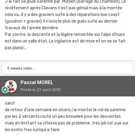
J'ai fait ce jeudi Sarenne par Mizoen (barrage du Chambon). Le
revêtement après Clavans n'est pas génial mais à la montée
cela va...Il y a des graviers suite à des réparations low coast
(goudron + gravier). Il n'existe plus de gués suite au dernier
travaux de l'année dernière.
Par contre, la descente et la légère remontée sur l'alpe d'huez
est dans un salle état. La vigilance est de mise et on ne se fait
pas plaisir...
5 weeks later...
Pascal MOREL
Posté
le 27 août 2012
salut
de retour d'une semaine en oisans j'ai monter le col de sarenne
par les 2 versants,route un peu bosselee pour les descentes
mais en limitant sa vitesse pas de probleme, tres joli col ,vue sur
les ecrins tres sympa a faire