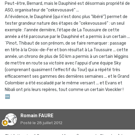
Peut-être, Bernard, mais le Dauphiné est désormais propriété de
ASO, organisateur de "cekevousavé" ...
A l'évidence, le Dauphiné (qui n'est donc plus "libéré") permet de
tester grandeur nature des étapes de "cekevousavé" : un seul
exemple : l'année dernière, l'étape de La Toussuire de cette
année a été parcourue par le Dauphiné et a permis à un certain ...
¨Pinot, Thibaut de son prénom, de se faire remarquer : passage
en tête à la Croix-de-Fer et bon résultat à La Toussuire ... cette
année, un chrono de plus de 50 km a permis à un certain Wiggins
de mettre en route sa victoire avec l'appui d'une équipe Sky
(comprenant quasiment l'effectif du Tour) qui a répété très
efficacement ses gammes des dernières semaines ... et le Grand
Colombier a été escaladé par le même versant ... et Evans et
Nibali ont pris leurs repères, tout comme un certain Voeckler !
🆒
Romain FAURE
Posté
le 28 juillet 2012