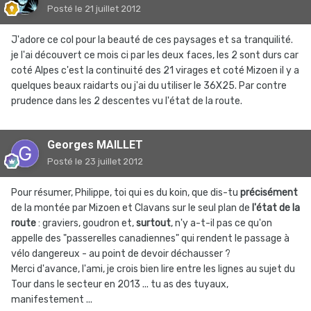
Posté
le 21 juillet 2012
J'adore ce col pour la beauté de ces paysages et sa tranquilité.
je l'ai découvert ce mois ci par les deux faces, les 2 sont durs car
coté Alpes c'est la continuité des 21 virages et coté Mizoen il y a
quelques beaux raidarts ou j'ai du utiliser le 36X25. Par contre
prudence dans les 2 descentes vu l'état de la route.
Georges MAILLET
Posté
le 23 juillet 2012
Pour résumer, Philippe, toi qui es du koin, que dis-tu
précisément
de la montée par Mizoen et Clavans sur le seul plan de
l'état de la
route
: graviers, goudron et,
surtout
, n'y a-t-il pas ce qu'on
appelle des "passerelles canadiennes" qui rendent le passage à
vélo dangereux - au point de devoir déchausser ?
Merci d'avance, l'ami, je crois bien lire entre les lignes au sujet du
Tour dans le secteur en 2013 ... tu as des tuyaux,
manifestement ...