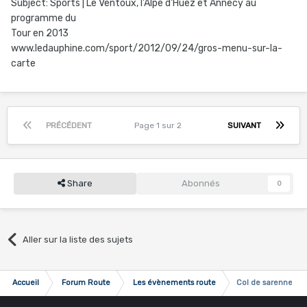
Subject: Sports | Le Ventoux, l'Alpe d'Huez et Annecy au
programme du
Tour en 2013
www.ledauphine.com/sport/2012/09/24/gros-menu-sur-la-
carte
PRÉCÉDENT
Page 1 sur 2
SUIVANT
Share
Abonnés
0
Aller sur la liste des sujets
Accueil
Forum Route
Les évènements route
Col de sarenne