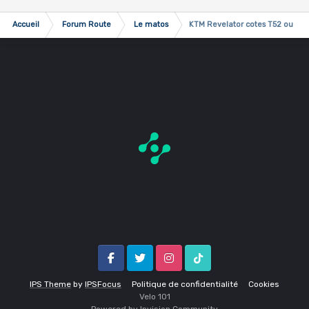
Accueil
Forum Route
Le matos
KTM Revelator cotes T52 ou 49
Facebook
Twitter
Instagram
Tik Tok
IPS Theme
by
IPSFocus
Politique de confidentialité
Cookies
Velo 1O1