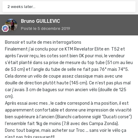
2 weeks later...
Bruno GUILLEVIC
Posté
le 5 décembre 2019
Bonsoir et suite de mes interrogations
Finalement j'ai conclu pour ce KTM Revelator Elite en T52 et
après l'avoir reçu, les cotes sont bien OK pour moi, le vendeur
s'était planté dans sa prise de mesure du top tube (51 cm au lieu
de 53 cm) et l'angle du tube de selle ne fait pas 76° mais 74°5.
Cela donne un vélo de coupe assez classique mais avec une
douille de direction plutôt haute (145 cm). Ce n'est pas plus mal
car j'avais 3 cm de bagues sur mon ancien vélo (douille de 125
cm).
Après essai avec mes , le cadre correspond à ma position, il est
apparemment confortable et donne une impression de vivacité
bien supérieure à l'ancien (Bianchi carbonne siglé "Ducati corse")
l'ensemble fait 1kg de moins (7.8 avec des Campa Zonda).
Donc tout baigne, mais acheter sur Troc ... sans voir le vélo ça
n'est pas très rassurant!!