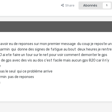
Share
Abonnés
1
s avoir eu de reponses sur mon premier message du coup je reposte u
s garmin qui donne des signes de fatigue au bout deux heures je rentre
 J ai ete faire un tour sur le net pour voir comment demonter le gps
n de gps avec des vis au dos c'est facile mais aucun gps 820 car il n'y
e
pas le seul qui ce probléme arrive
garmin pas de reponses
s