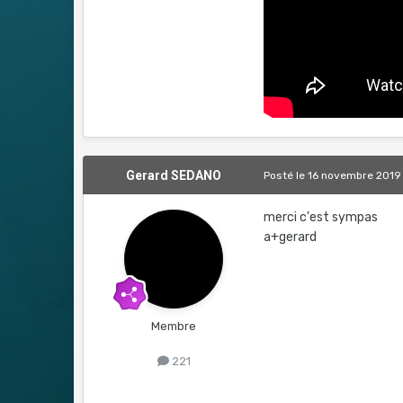
Gerard SEDANO
Posté
le 16 novembre 2019
merci c'est sympas
a+gerard
Membre
221