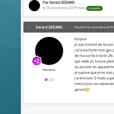
Par
Gerard SEDANO
le 16 novembre 2019
dans
Le matos
Gerard SEDANO
Posté
le 16 novembre 2019
bonjour
je suis etonné de ne pa
j ai la batterie mon gp
de ma sortie il reste 2%
que dalle on trouve plei
as aucune vis apparent
Membre
je supose que je ne suis 
j ai envoyer 2 mails a 
221
merci pour vos reponse
gerard
🙄