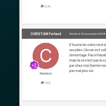
6,3k
CHRISTIAN Ferland
Posté
le 16 novembre 2019
Il tourne les coins ron
ses piles. L’écran est col
remontage. Pas infaisab
mais là ce n’est pas le c
par chez moi Garmin nous
pas mal plus sûr.
Membre
922