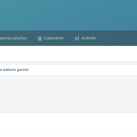
leries photos
Calendrier
Activité
 batterie garmin