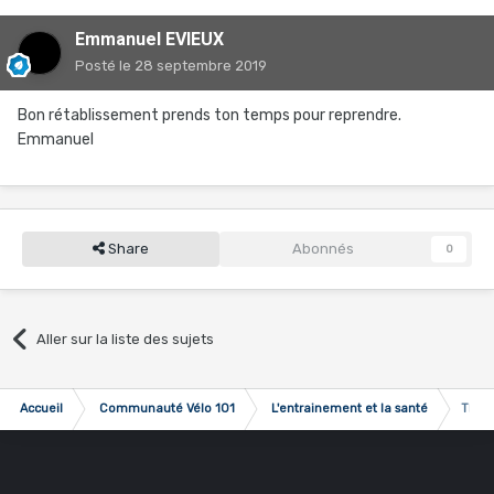
Emmanuel EVIEUX
Posté
le 28 septembre 2019
Bon rétablissement prends ton temps pour reprendre.
Emmanuel
Share
Abonnés
0
Aller sur la liste des sujets
Accueil
Communauté Vélo 101
L'entrainement et la santé
Thro