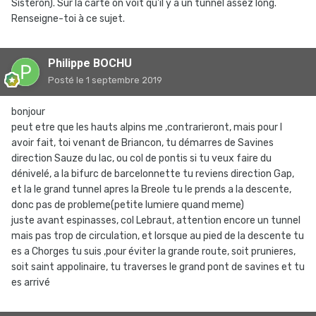
Sisteron). Sur la carte on voit qu'il y a un tunnel assez long.
Renseigne-toi à ce sujet.
Philippe BOCHU
Posté
le 1 septembre 2019
bonjour
peut etre que les hauts alpins me ,contrarieront, mais pour l
avoir fait, toi venant de Briancon, tu démarres de Savines
direction Sauze du lac, ou col de pontis si tu veux faire du
dénivelé, a la bifurc de barcelonnette tu reviens direction Gap,
et la le grand tunnel apres la Breole tu le prends a la descente,
donc pas de probleme(petite lumiere quand meme)
juste avant espinasses, col Lebraut, attention encore un tunnel
mais pas trop de circulation, et lorsque au pied de la descente tu
es a Chorges tu suis ,pour éviter la grande route, soit prunieres,
soit saint appolinaire, tu traverses le grand pont de savines et tu
es arrivé