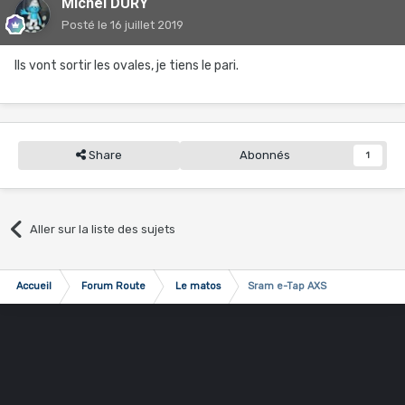
Michel DURY
Posté
le 16 juillet 2019
Ils vont sortir les ovales, je tiens le pari.
Share
Abonnés
1
Aller sur la liste des sujets
Accueil
Forum Route
Le matos
Sram e-Tap AXS