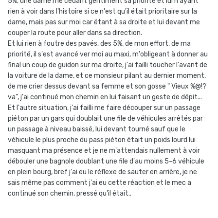
5%, une dame me cédant gentiment sa priorité et lui n'ayant
rien à voir dans l'histoire si ce n'est qu'il était prioritaire sur la
dame, mais pas sur moi car étant à sa droite et lui devant me
couper la route pour aller dans sa direction.
Et lui rien à foutre des pavés, des 5%, de mon effort, de ma
priorité, il s'est avancé ver moi au maxi, m'obligeant à donner au
final un coup de guidon sur ma droite, j'ai failli toucher l'avant de
la voiture de la dame, et ce monsieur pilant au dernier moment,
de me crier dessus devant sa femme et son gosse " Vieux %@!?
va", j'ai continué mon chemin en lui faisant un geste de dépit...
Et l'autre situation, j'ai failli me faire découper sur un passage
piéton par un gars qui doublait une file de véhicules arrêtés par
un passage à niveau baissé, lui devant tourné sauf que le
véhicule le plus proche du pass piéton était un poids lourd lui
masquant ma présence et je ne m'attendais nullement à voir
débouler une bagnole doublant une file d'au moins 5-6 véhicule
en plein bourg, bref j'ai eu le réflexe de sauter en arrière, je ne
sais même pas comment j'ai eu cette réaction et le mec a
continué son chemin, pressé qu'il était..