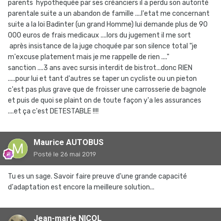
parents hypothequée par ses créanciers il a perdu son autorité
parentale suite a un abandon de famille ....l'etat me concernant
suite a la loi Badinter (un grand Homme) lui demande plus de 90
000 euros de frais medicaux ....lors du jugement il me sort
après insistance de la juge choquée par son silence total "je
m'excuse platement mais je me rappelle de rien ...."
sanction ....3 ans avec sursis interdit de bistrot...donc RIEN
.....pour lui et tant d'autres se taper un cycliste ou un pieton
c'est pas plus grave que de froisser une carrosserie de bagnole
et puis de quoi se plaint on de toute façon y'a les assurances
....et ça c'est DETESTABLE !!!!
Maurice AUTOBUS
Posté
le 26 mai 2019
Tu es un sage. Savoir faire preuve d'une grande capacité
d'adaptation est encore la meilleure solution...
Jean-marie NICOL