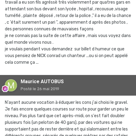
travail a eu son fils agréssè très violemment par quatres gars en
attendant son bus devant son lycée , hopital , recousue ,visage
tuméfié , plainte déposé , retour de la police ," il a eu de la chance
, c 'était surement un pari ", apparemment d après des photos ,
des personnes connues de mauvaises façons
je ne connais pas la suite de cette affaire , mais vous voyez dans
quel monde vivons nous .
je voulais pendant vous demandez sur billet d humeur ce que
vous pensiez de NICK conrad un chanteur ...ou si on peut appelé
cela comme ça ...
Maurice AUTOBUS
Posté
le 26 mai 2019
N'ayant aucune vocation à éduquer les cons j'ai choisi le gravel.
Je fais encore quelques courses sur route pour garder un peu le
niveau. Pas plus tard que cet après-midi, on s'est fait doubler
plusieurs fois (un peloton de 40 gars), par des voitures qui ne
supportaient pas de rester derrière et qui slalomaient entre les
différents groupes, séparés de quelques mètres par des rafales