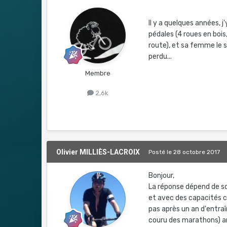
Il y a quelques années, 
pédales (4 roues en bois
route), et sa femme le sui
perdu...
Membre
2,6k
Olivier MILLIÈS-LACROIX
Posté
le 28 octobre 2017
Bonjour,
La réponse dépend de son
et avec des capacités car
pas après un an d'entra
couru des marathons) ar