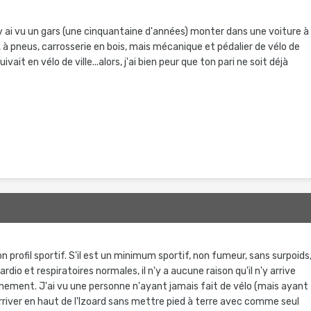
j'y ai vu un gars (une cinquantaine d'années) monter dans une voiture à
, à pneus, carrosserie en bois, mais mécanique et pédalier de vélo de
vait en vélo de ville...alors, j'ai bien peur que ton pari ne soit déjà
 profil sportif. S'il est un minimum sportif, non fumeur, sans surpoids
dio et respiratoires normales, il n'y a aucune raison qu'il n'y arrive
înement. J'ai vu une personne n'ayant jamais fait de vélo (mais ayant
river en haut de l'Izoard sans mettre pied à terre avec comme seul