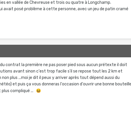
es en vallée de Chevreuse et trois ou quatre à Longchamp.
qui avait posé problème à cette personne, avec un jeu de patin cramé
s du contrat la première ne pas poser pied sous aucun prétexte il doit
tions avant sinon c'est trop facile s'il se repose tout les 2 km et
on plus ...moi je dit il peux y arriver après tout dépend aussi du
étéo) et puis ça vous donneras l'occasion d'ouvrir une bonne bouteill
st plus compliqué ...
😆