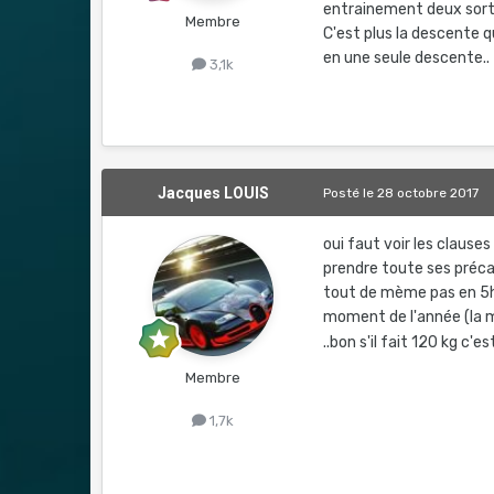
entrainement deux sorti
Membre
C'est plus la descente 
en une seule descente..
3,1k
Jacques LOUIS
Posté
le 28 octobre 2017
oui faut voir les clause
prendre toute ses précau
tout de mème pas en 5h n
moment de l'année (la m
..bon s'il fait 120 kg c'e
Membre
1,7k