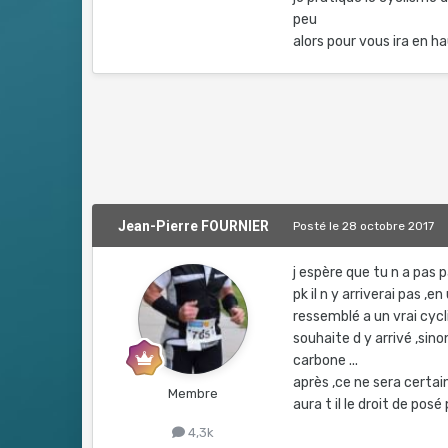
peu
alors pour vous ira en ha
Jean-Pierre FOURNIER
Posté
le 28 octobre 2017
j espère que tu n a pas p
pk il n y arriverai pas ,
ressemblé a un vrai cycli
souhaite d y arrivé ,sino
carbone ...
après ,ce ne sera certa
Membre
aura t il le droit de posé
4,3k