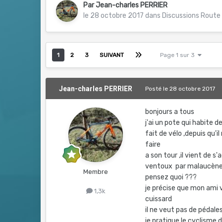
Par
Jean-charles PERRIER
le 28 octobre 2017
dans
Discussions Route
1
2
3
SUIVANT
Page 1 sur 3
Jean-charles PERRIER
Posté
le 28 octobre 2017
bonjours a tous
j'ai un pote qui habite d
fait de vélo ,depuis qu'i
faire
a son tour ,il vient de s
ventoux par malaucène ,j
Membre
pensez quoi ???
je précise que mon ami vi
1,3k
cuissard
il ne veut pas de pédal
je pratique le cyclisme d