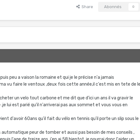
Share
Abonnés
0
epuis peu a vaison la romaine et qui je le précise n'a jamais
l ma vu faire le ventoux ,deux fois cette année,il c'est mis en tete de l
'acheter un velo tout carbone et me dit que d'ici un ans il va gravir le
e lui est parié qu'il n'arriverai pas aux sommet et vous vous en
ent d'avoir 60ans qu'il fait du vélo en tennis qu'il porte un slip sous le
es automatique peur de tomber et aussi pas besoin de mes conseils ,
epuis l'age de treize ans j'en ai 58 bientot je pourrai donc l'aider un