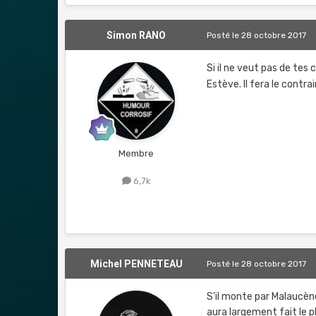
Simon RANO
Posté
le 28 octobre 2017
Si il ne veut pas de tes 
Estève. Il fera le contra
Membre
6,7k
Michel PENNETEAU
Posté
le 28 octobre 2017
S'il monte par Malaucène
aura largement fait le plu