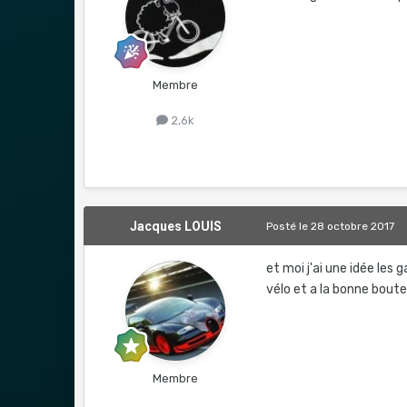
Membre
2,6k
Jacques LOUIS
Posté
le 28 octobre 2017
et moi j'ai une idée les
vélo et a la bonne boute
Membre