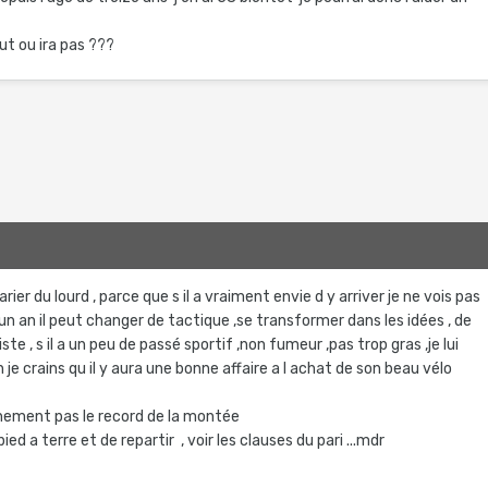
ut ou ira pas ???
arier du lourd , parce que s il a vraiment envie d y arriver je ne vois pas
en un an il peut changer de tactique ,se transformer dans les idées , de
ste , s il a un peu de passé sportif ,non fumeur ,pas trop gras ,je lui
n je crains qu il y aura une bonne affaire a l achat de son beau vélo
inement pas le record de la montée
 pied a terre et de repartir , voir les clauses du pari ...mdr