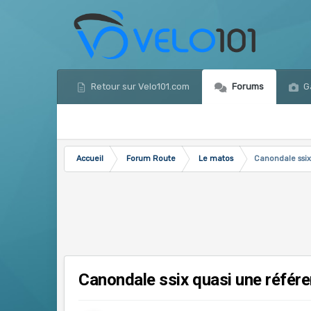
Retour sur Velo101.com
Forums
Ga
Accueil
Forum Route
Le matos
Canondale ssix
Canondale ssix quasi une référe