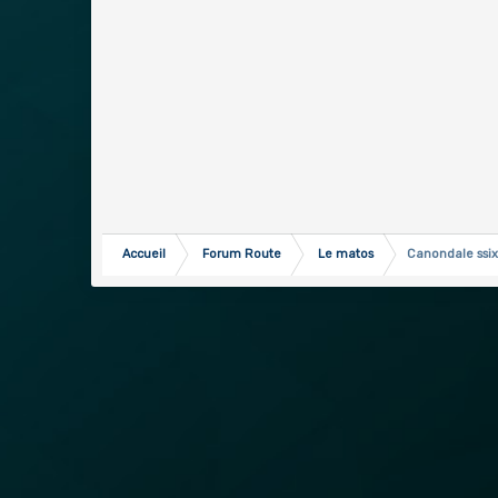
Accueil
Forum Route
Le matos
Canondale ssix