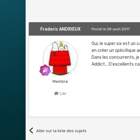
Frederic ANDRIEUX
Posté
le 28 août 2017
Oui, le super six est un 
en créer un spécifique a
Dans les concurrents, je
Addict... D'excellents ca
Membre
1,4k
Aller sur la liste des sujets