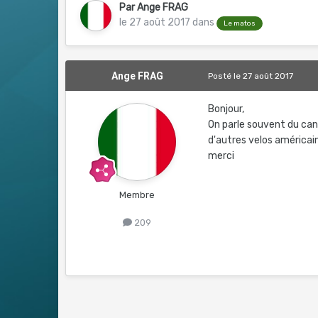
Par
Ange FRAG
le 27 août 2017
dans
Le matos
Ange FRAG
Posté
le 27 août 2017
Bonjour,
On parle souvent du can
d'autres velos américain
merci
Membre
209