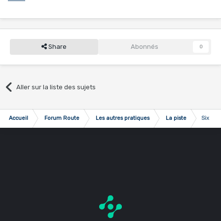
Share
Abonnés
0
Aller sur la liste des sujets
Accueil
Forum Route
Les autres pratiques
La piste
Six Day