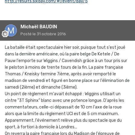
http://results.sixday.com/#!/event/day/5
Michaël BAUDIN
Posté
le 31 octobre 2016
La bataille était spectaculaire hier soir, puisque tout s'est joué
dans la dernière américaine, où la paire belge De Ketele / De
Pauw l'emporte sur Wiggins / Cavendish grâce à un tour pris sur
le peloton à moins de trente tours de la fin. La paire française
Thomas / Kneisky termine 7ième, après avoir remporté le
madison de vendredi et figuré en bonne place sur l'élimination de
samedi (2ième) et dimanche (3ième).
Un point de règlement m'avait échappé : Wiggins utilisait un
cintre "3T Sphinx" blanc avec une potence longue. D'après les
commentateurs, celle-ci dépassait de 10 cm l'axe de la roue
alors que la limite du règlement UCI est de 5 cm maximum.
Apparemment, l'événement relève plus du spectacle que du
sport, à fortiori à domicile à Londres...
On reverra la paire française lors du Madison de l'épreuve de