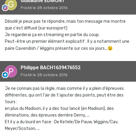
Guillaume EDMONT
Posté
le 28 octobre 2016
Désolé je peux pas te répondre, mais ton message me montre
que c'est diffusé (sur eurosport)
Je regarderai ça en streaming en partie du coup.
Peut-être un premier élément explicatif : Il y a notamment une
paire Cavendish / Wiggins présente sur ces six jours...
😉
Philippe BACH1639476552
Posté
le 28 octobre 2016
Je ne connais pas la règle, mais comme il y a plein d'épreuves
différentes, qui ont l'air de t'ajouter des points, peut être des
tours :
en plus du Madison, il y a des tour lancé (en Madison), des
éliminations, des épreuves derrière Derny, ...
Et il y a du lourd en face : De Ketele/De Pauw, Wiggins/Cav,
Meyer/Scotson, ...